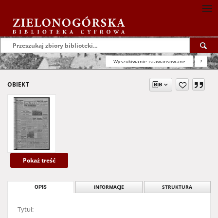
Wyszukiwanie zaawansowane
?
OBIEKT
Pokaż treść
OPIS
INFORMACJE
STRUKTURA
Tytuł: