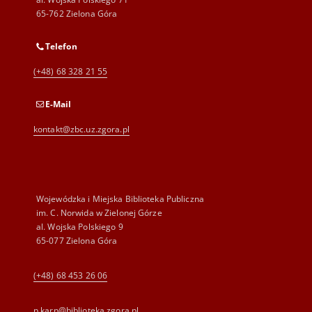
65-762 Zielona Góra
Telefon
(+48) 68 328 21 55
E-Mail
kontakt@zbc.uz.zgora.pl
Wojewódzka i Miejska Biblioteka Publiczna
im. C. Norwida w Zielonej Górze
al. Wojska Polskiego 9
65-077 Zielona Góra
(+48) 68 453 26 06
p.karp@biblioteka.zgora.pl