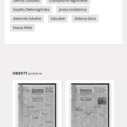
Ziemia Lubuska
czasopisma regionalne
Gazeta Zielonogórska
prasa codzienna
dzienniki lokalne
lubuskie
Zielona Góra
Nasza Wieś
OBIEKTY
podobne