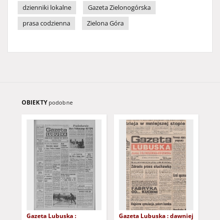
dzienniki lokalne
Gazeta Zielonogórska
prasa codzienna
Zielona Góra
OBIEKTY
podobne
Gazeta Lubuska :
Gazeta Lubuska : dawniej
Gaz