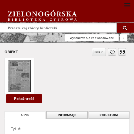
Wyszukiwanie zaawansowane
?
OBIEKT
Pokaż treść
OPIS
INFORMACJE
STRUKTURA
Tytuł: