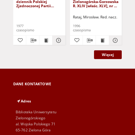
dziennik Polskiej
Zielonogórska-Gorzowska
Zi
Zjednoczonej Partii
R. XLIV [właśc. XLV], nr 52
R. 
Robotniczej : Zielona
(1 marca 1996). - Wyd. 1
(23
Góra - Gorzów R. XXVI Nr
Rataj, Mirosław. Red. nacz.
Rat
43 (23 lutego 1977). -
Wyd. A
1977
1996
199
czasopismo
czasopisma
cza
Więcej
DANE KONTAKTOWE
Adres
Biblioteka Uniwersytetu
Zielonogórskiego
al. Wojska Polskiego 71
65-762 Zielona Góra