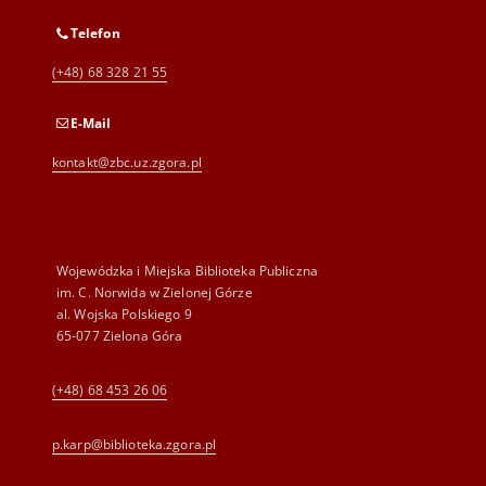
Telefon
(+48) 68 328 21 55
E-Mail
kontakt@zbc.uz.zgora.pl
Wojewódzka i Miejska Biblioteka Publiczna
im. C. Norwida w Zielonej Górze
al. Wojska Polskiego 9
65-077 Zielona Góra
(+48) 68 453 26 06
p.karp@biblioteka.zgora.pl