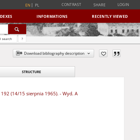
CONTRAST
LOGIN
SHARE
EN
PL
NDEXES
INFORMATIONS
RECENTLY VIEWED
 search
?
Download bibliography description
STRUCTURE
 192 (14/15 sierpnia 1965). - Wyd. A