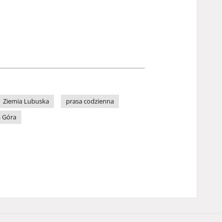
Ziemia Lubuska
prasa codzienna
a Góra