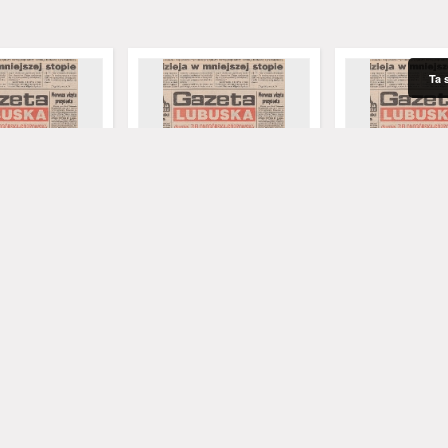
Ta 
uska : dawniej
Gazeta Lubuska : dawniej
Gazeta Lubuska :
ska-Gorzowska R.
Zielonogórska-Gorzowska R.
Zielonogórska-Go
 XLV], nr 52 (1
XLIV [właśc. XLV], nr 46 (23
XLIV [właśc. XLV],
. - Wyd. 1
lutego 1996). - Wyd. 1
lutego 1996). - W
ław. Red. nacz.
Rataj, Mirosław. Red. nacz.
Rataj, Mirosław. R
1996
1996
czasopisma
czasopisma