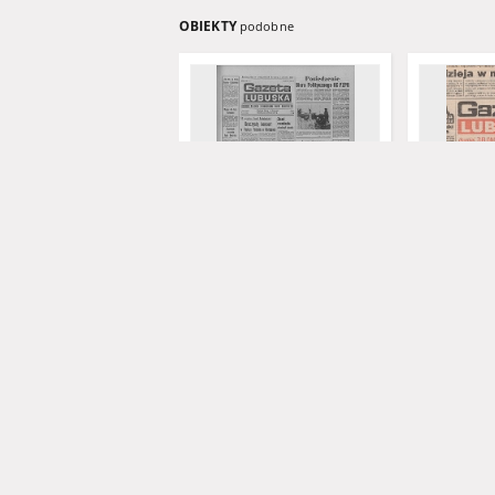
OBIEKTY
podobne
Gazeta Lubuska : dziennik
Gazeta Lub
Polskiej Zjednoczonej Partii
Zielonogór
Robotniczej : Zielona Góra -
XLIV [właśc.
Gorzów R. XXVI Nr 43 (23
marca 1996)
lutego 1977). - Wyd. A
Rataj, Miros
1977
1996
czasopismo
czasopisma