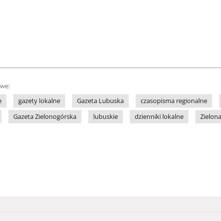
owe:
e
gazety lokalne
Gazeta Lubuska
czasopisma regionalne
Gazeta Zielonogórska
lubuskie
dzienniki lokalne
Zielon