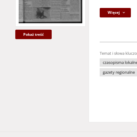
Więcej
Pokaż treść
Temat i słowa klucz
czasopisma lokaln
gazety regionalne