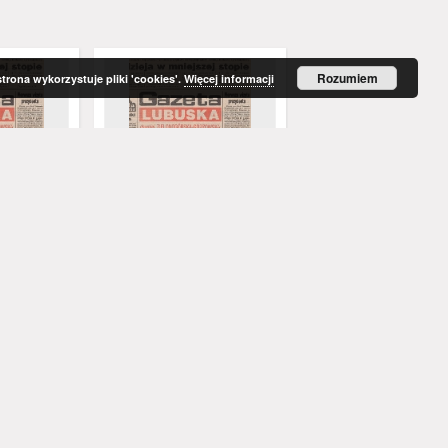
Rozumiem
strona wykorzystuje pliki 'cookies'.
Więcej informacji
 dawniej
Gazeta Lubuska : dawniej
Gazeta Lubuska : dawn
rzowska R.
Zielonogórska-Gorzowska R.
Zielonogórska-Gorzows
 nr 40 (16
XLIV [właśc. XLV], nr 16 (19
XLI [właśc. XLII], nr 281
yd. 1
stycznia 1996). - Wyd. 1
grudnia 1993). - Wyd 1
ed. nacz.
Rataj, Mirosław. Red. nacz.
Rataj, Mirosław. Red. nac
1996
1993
czasopisma
czasopisma
Więcej