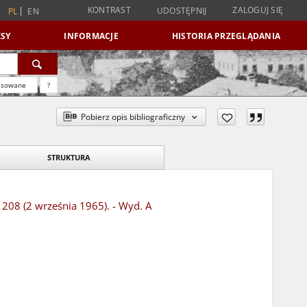
KONTRAST
ZALOGUJ SIĘ
UDOSTĘPNIJ
PL
EN
SY
INFORMACJE
HISTORIA PRZEGLĄDANIA
nsowane
?
Pobierz opis bibliograficzny
STRUKTURA
 208 (2 września 1965). - Wyd. A