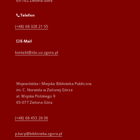
65-762 Zielona Góra
Telefon
(+48) 68 328 21 55
E-Mail
kontakt@zbc.uz.zgora.pl
Wojewódzka i Miejska Biblioteka Publiczna
im. C. Norwida w Zielonej Górze
al. Wojska Polskiego 9
65-077 Zielona Góra
(+48) 68 453 26 06
p.karp@biblioteka.zgora.pl