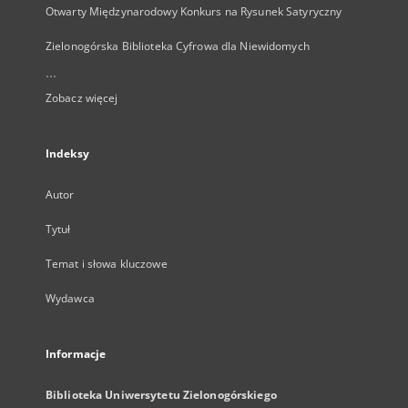
Otwarty Międzynarodowy Konkurs na Rysunek Satyryczny
Zielonogórska Biblioteka Cyfrowa dla Niewidomych
...
Zobacz więcej
Indeksy
Autor
Tytuł
Temat i słowa kluczowe
Wydawca
Informacje
Biblioteka Uniwersytetu Zielonogórskiego