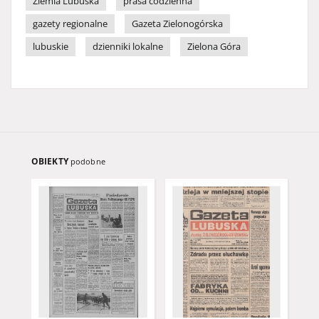
Ziemia Lubuska
prasa codzienna
gazety regionalne
Gazeta Zielonogórska
lubuskie
dzienniki lokalne
Zielona Góra
OBIEKTY
podobne