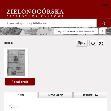
Wyszukiwanie zaawansowane
?
OBIEKT
Pokaż treść
OPIS
INFORMACJE
STRUKTURA
Tytuł: