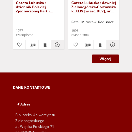
Gazeta Lubuska :
Gazeta Lubuska : dawniej
Gaz
dziennik Polskiej
Zielonogórska-Gorzowska
Zi
Zjednoczonej Partii
R. XLIV [właśc. XLV], nr 52
R. 
Robotniczej : Zielona
(1 marca 1996). - Wyd. 1
(23
Góra - Gorzów R. XXVI Nr
Rataj, Mirosław. Red. nacz.
Rat
43 (23 lutego 1977). -
Wyd. A
1977
1996
199
czasopismo
czasopisma
cza
Więcej
DANE KONTAKTOWE
Adres
Biblioteka Uniwersytetu
Zielonogórskiego
al. Wojska Polskiego 71