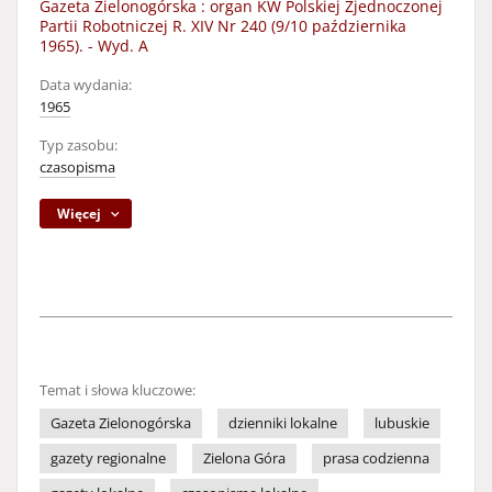
Gazeta Zielonogórska : organ KW Polskiej Zjednoczonej
Partii Robotniczej R. XIV Nr 240 (9/10 października
1965). - Wyd. A
Data wydania:
1965
Typ zasobu:
czasopisma
Więcej
Temat i słowa kluczowe:
Gazeta Zielonogórska
dzienniki lokalne
lubuskie
gazety regionalne
Zielona Góra
prasa codzienna