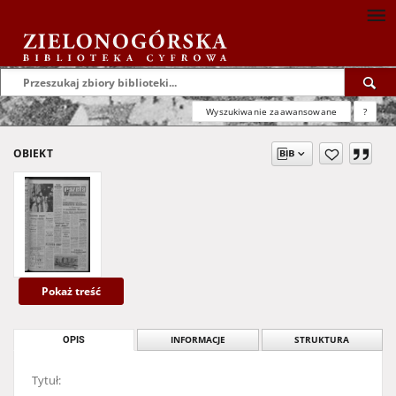
Wyszukiwanie zaawansowane
?
OBIEKT
Pokaż treść
OPIS
INFORMACJE
STRUKTURA
Tytuł: