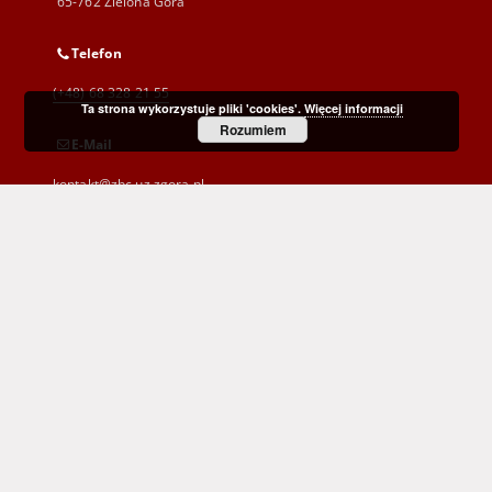
65-762 Zielona Góra
Telefon
(+48) 68 328 21 55
Ta strona wykorzystuje pliki 'cookies'.
Więcej informacji
Rozumiem
E-Mail
kontakt@zbc.uz.zgora.pl
Wojewódzka i Miejska Biblioteka Publiczna
im. C. Norwida w Zielonej Górze
al. Wojska Polskiego 9
65-077 Zielona Góra
(+48) 68 453 26 06
p.karp@biblioteka.zgora.pl