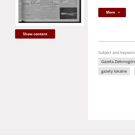
More
Show content
Subject and keyword
Gazeta Zielonogór
gazety lokalne