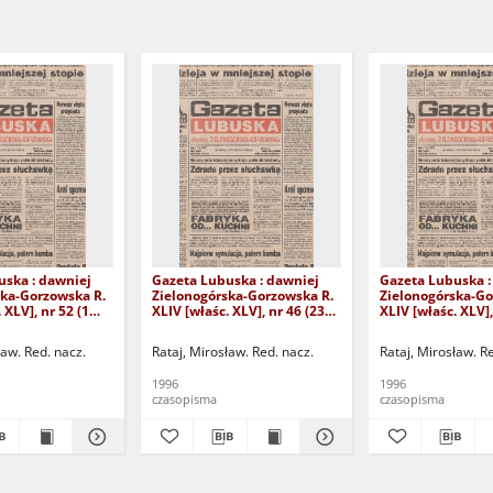
uska : dawniej
Gazeta Lubuska : dawniej
Gazeta Lubuska :
ska-Gorzowska R.
Zielonogórska-Gorzowska R.
Zielonogórska-Go
 XLV], nr 52 (1
XLIV [właśc. XLV], nr 46 (23
XLIV [właśc. XLV],
. - Wyd. 1
lutego 1996). - Wyd. 1
lutego 1996). - W
ław. Red. nacz.
Rataj, Mirosław. Red. nacz.
Rataj, Mirosław. R
1996
1996
czasopisma
czasopisma