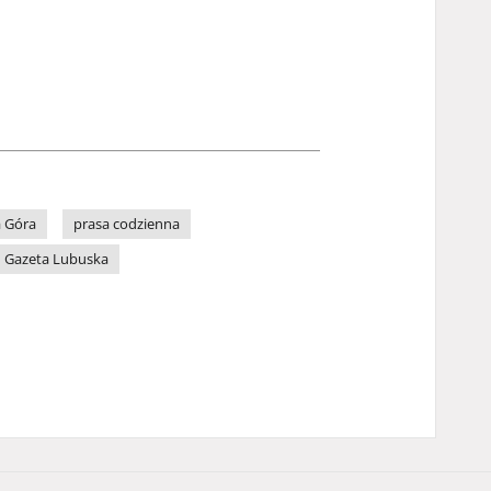
a Góra
prasa codzienna
Gazeta Lubuska