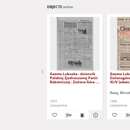
OBJECTS
similar
Gazeta Lubuska : dziennik
Gazeta Lub
Polskiej Zjednoczonej Partii
Zielonogór
Robotniczej : Zielona Góra -
XLIV [właśc.
Gorzów R. XXVI Nr 43 (23
marca 1996)
lutego 1977). - Wyd. A
Rataj, Miros
1977
1996
czasopismo
czasopisma