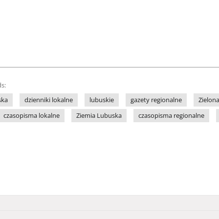
s:
ska
dzienniki lokalne
lubuskie
gazety regionalne
Zielon
czasopisma lokalne
Ziemia Lubuska
czasopisma regionalne