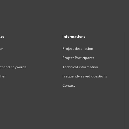
xes
Informations
or
Project description
Project Participants
ct and Keywords
Technical information
sher
Frequently asked questions
Contact