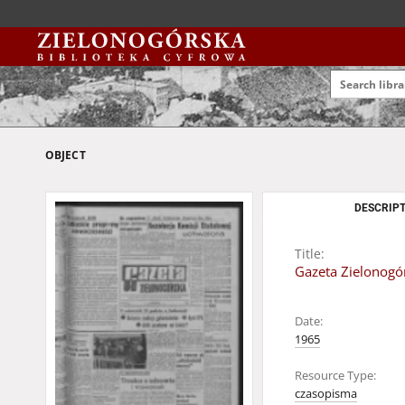
OBJECT
DESCRIPT
Title:
Gazeta Zielonogór
Date:
1965
Resource Type:
czasopisma