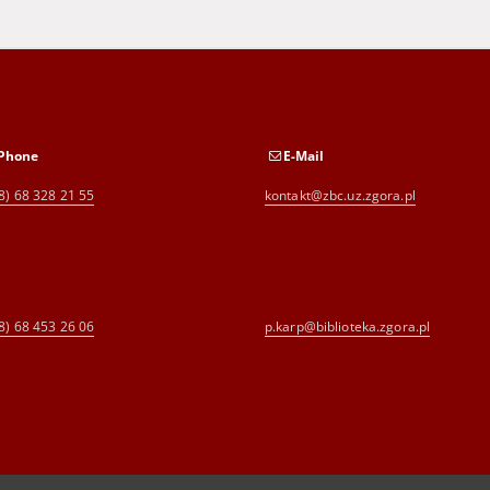
Phone
E-Mail
8) 68 328 21 55
kontakt@zbc.uz.zgora.pl
8) 68 453 26 06
p.karp@biblioteka.zgora.pl