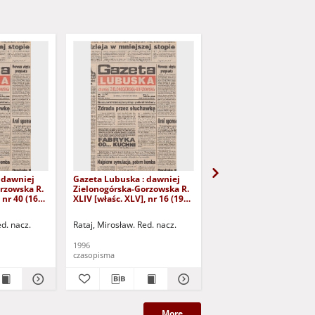
 dawniej
Gazeta Lubuska : dawniej
Gazeta Lubuska : dawn
rzowska R.
Zielonogórska-Gorzowska R.
Zielonogórska-Gorzows
 nr 40 (16
XLIV [właśc. XLV], nr 16 (19
XLI [właśc. XLII], nr 281
yd. 1
stycznia 1996). - Wyd. 1
grudnia 1993). - Wyd 1
ed. nacz.
Rataj, Mirosław. Red. nacz.
Rataj, Mirosław. Red. nac
1996
1993
czasopisma
czasopisma
More