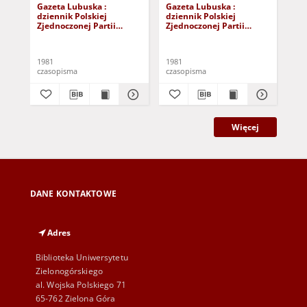
Gazeta Lubuska :
Gazeta Lubuska :
Gaz
dziennik Polskiej
dziennik Polskiej
dzi
Zjednoczonej Partii
Zjednoczonej Partii
Zje
Robotniczej : Zielona
Robotniczej : Zielona
Rob
Góra - Gorzów R. XXIX Nr
Góra - Gorzów R. XXIX Nr
Gór
241 (3 grudnia 1981). -
236 (26 listopada 1981). -
231
1981
1981
198
Wyd. A
Wyd. A
Wy
czasopisma
czasopisma
cza
Więcej
DANE KONTAKTOWE
Adres
Biblioteka Uniwersytetu
Zielonogórskiego
al. Wojska Polskiego 71
65-762 Zielona Góra