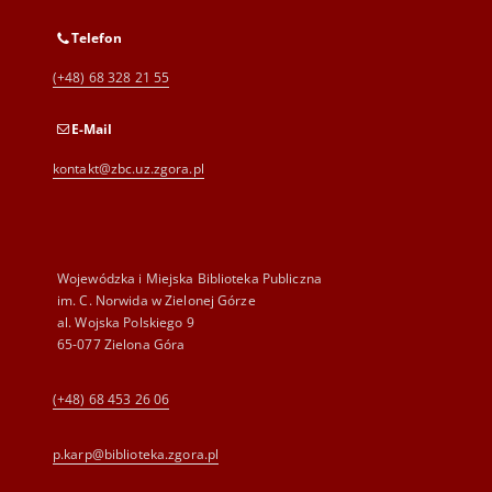
Telefon
(+48) 68 328 21 55
E-Mail
kontakt@zbc.uz.zgora.pl
Wojewódzka i Miejska Biblioteka Publiczna
im. C. Norwida w Zielonej Górze
al. Wojska Polskiego 9
65-077 Zielona Góra
(+48) 68 453 26 06
p.karp@biblioteka.zgora.pl