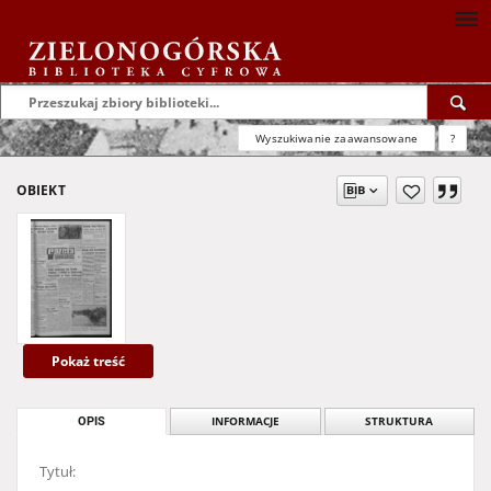
Wyszukiwanie zaawansowane
?
OBIEKT
Pokaż treść
OPIS
INFORMACJE
STRUKTURA
Tytuł: