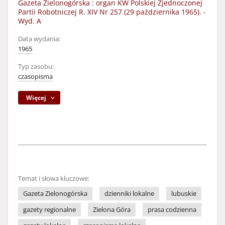
Gazeta Zielonogórska : organ KW Polskiej Zjednoczonej
Partii Robotniczej R. XIV Nr 257 (29 października 1965). -
Wyd. A
Data wydania:
1965
Typ zasobu:
czasopisma
Więcej
Temat i słowa kluczowe:
Gazeta Zielonogórska
dzienniki lokalne
lubuskie
gazety regionalne
Zielona Góra
prasa codzienna