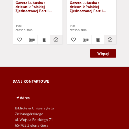
Gazeta Lubuska :
Gazeta Lubuska :
Gaz
dziennik Polskiej
dziennik Polskiej
dzi
Zjednoczonej Partii
Zjednoczonej Partii
Zje
Robotniczej : Zielona
Robotniczej : Zielona
Rob
Góra - Gorzów R. XXIX Nr
Góra - Gorzów R. XXIX Nr
Gór
241 (3 grudnia 1981). -
236 (26 listopada 1981). -
231
1981
1981
198
Wyd. A
Wyd. A
Wy
czasopisma
czasopisma
cza
Więcej
DANE KONTAKTOWE
Adres
Biblioteka Uniwersytetu
Zielonogórskiego
al. Wojska Polskiego 71
65-762 Zielona Góra