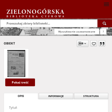
Wyszukiwanie zaawansowane
?
OBIEKT
Pokaż treść
OPIS
INFORMACJE
STRUKTURA
Tytuł: