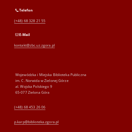
Telefon
(+48) 68 328 21 55
E-Mail
kontakt@zbc.uz.zgora.pl
Wojewódzka i Miejska Biblioteka Publiczna
im. C. Norwida w Zielonej Górze
al. Wojska Polskiego 9
65-077 Zielona Góra
(+48) 68 453 26 06
p.karp@biblioteka.zgora.pl