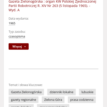
Gazeta Zielonogórska : organ KW Polskiej Zjednoczonej
Partii Robotniczej R. XIV Nr 263 (5 listopada 1965). -
Wyd. A
Data wydania:
1965
Typ zasobu:
czasopisma
Więcej
Temat i słowa kluczowe:
Gazeta Zielonogórska
dzienniki lokalne
lubuskie
gazety regionalne
Zielona Góra
prasa codzienna