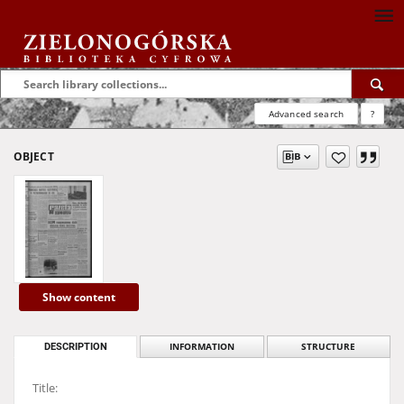
Advanced search
?
OBJECT
Show content
DESCRIPTION
INFORMATION
STRUCTURE
Title: