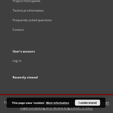
Project Participants
Technical information
Frequently asked questions
Contact
User's account
Log in
Recently viewed
This service runs on
DInGO dLibra 6.3.21
software created by
I understand
Poznan
This page uses 'cookies'.
More information
Supercomputing and Networking Center (PSNC)