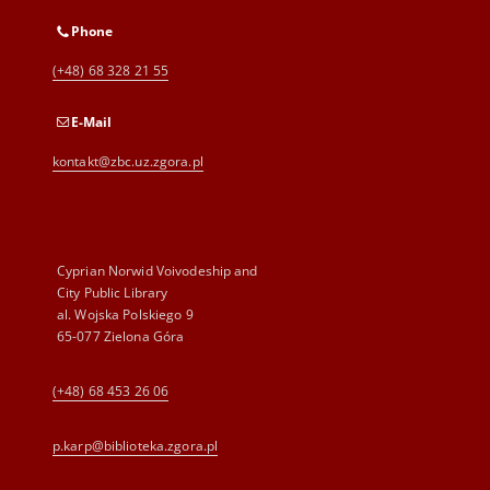
Phone
(+48) 68 328 21 55
E-Mail
kontakt@zbc.uz.zgora.pl
Cyprian Norwid Voivodeship and
City Public Library
al. Wojska Polskiego 9
65-077 Zielona Góra
(+48) 68 453 26 06
p.karp@biblioteka.zgora.pl