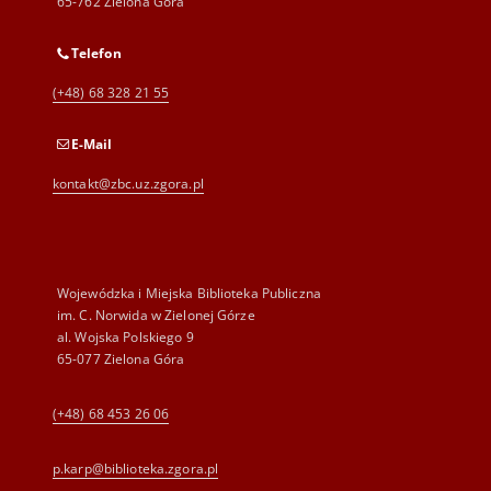
65-762 Zielona Góra
Telefon
(+48) 68 328 21 55
E-Mail
kontakt@zbc.uz.zgora.pl
Wojewódzka i Miejska Biblioteka Publiczna
im. C. Norwida w Zielonej Górze
al. Wojska Polskiego 9
65-077 Zielona Góra
(+48) 68 453 26 06
p.karp@biblioteka.zgora.pl