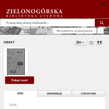
Wyszukiwanie zaawansowane
?
OBIEKT
Pokaż treść
OPIS
INFORMACJE
STRUKTURA
Tytuł: