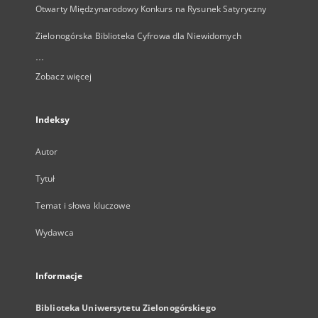
Otwarty Międzynarodowy Konkurs na Rysunek Satyryczny
Zielonogórska Biblioteka Cyfrowa dla Niewidomych
...
Zobacz więcej
Indeksy
Autor
Tytuł
Temat i słowa kluczowe
Wydawca
Informacje
Biblioteka Uniwersytetu Zielonogórskiego