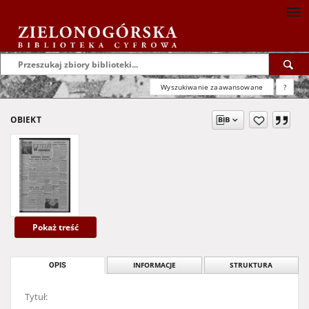
Wyszukiwanie zaawansowane
?
OBIEKT
Pokaż treść
OPIS
INFORMACJE
STRUKTURA
Tytuł: