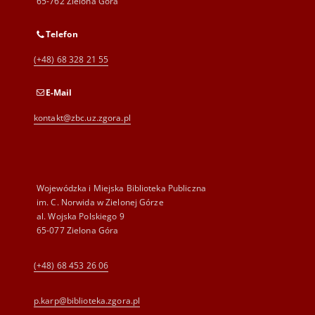
65-762 Zielona Góra
Telefon
(+48) 68 328 21 55
E-Mail
kontakt@zbc.uz.zgora.pl
Wojewódzka i Miejska Biblioteka Publiczna
im. C. Norwida w Zielonej Górze
al. Wojska Polskiego 9
65-077 Zielona Góra
(+48) 68 453 26 06
p.karp@biblioteka.zgora.pl