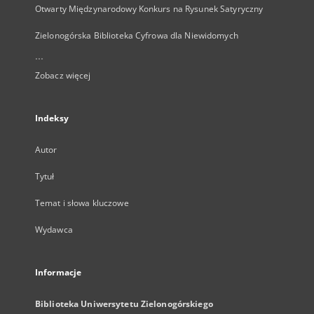
Otwarty Międzynarodowy Konkurs na Rysunek Satyryczny
Zielonogórska Biblioteka Cyfrowa dla Niewidomych
...
Zobacz więcej
Indeksy
Autor
Tytuł
Temat i słowa kluczowe
Wydawca
Informacje
Biblioteka Uniwersytetu Zielonogórskiego