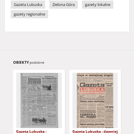
Gazeta Lubuska
Zielona Góra
gazety lokalne
gazety regionalne
OBIEKTY
podobne
Gazeta Lubuska :
Gazeta Lubuska : dawniej
Gaz