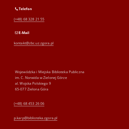
Telefon
(+48) 68 328 21 55
E-Mail
kontakt@zbc.uz.zgora.pl
Wojewódzka i Miejska Biblioteka Publiczna
im. C. Norwida w Zielonej Górze
al. Wojska Polskiego 9
65-077 Zielona Góra
(+48) 68 453 26 06
p.karp@biblioteka.zgora.pl