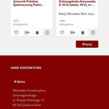
dziennik Polskiej
Zielonogórska-Gorzowska
Zi
Zjednoczonej Partii
R. XLIV [właśc. XLV], nr 52
R. 
Robotniczej : Zielona
(1 marca 1996). - Wyd. 1
(23
Góra - Gorzów R. XXVI Nr
Rataj, Mirosław. Red. nacz.
Rat
43 (23 lutego 1977). -
Wyd. A
1977
1996
199
czasopismo
czasopisma
cza
Więcej
DANE KONTAKTOWE
Adres
Biblioteka Uniwersytetu
Zielonogórskiego
al. Wojska Polskiego 71
65-762 Zielona Góra