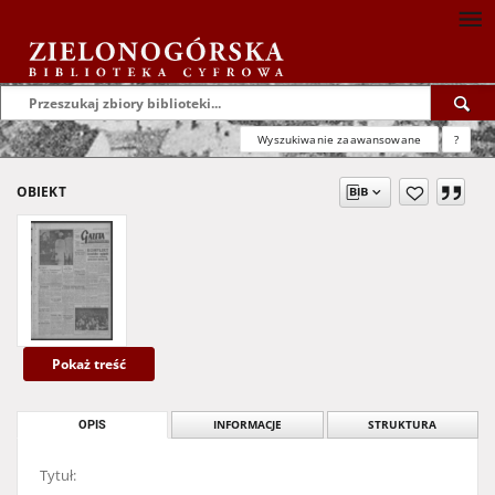
Wyszukiwanie zaawansowane
?
OBIEKT
Pokaż treść
OPIS
INFORMACJE
STRUKTURA
Tytuł: