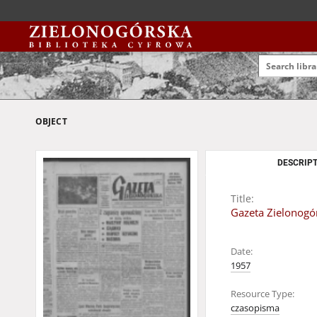
OBJECT
DESCRIPT
Title:
Gazeta Zielonogór
Date:
1957
Resource Type:
czasopisma