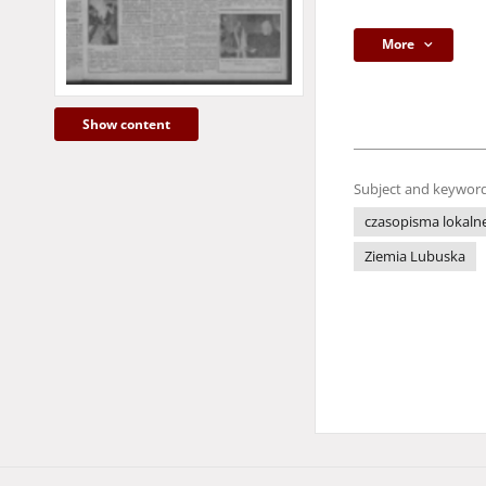
More
Show content
Subject and keyword
czasopisma lokaln
Ziemia Lubuska