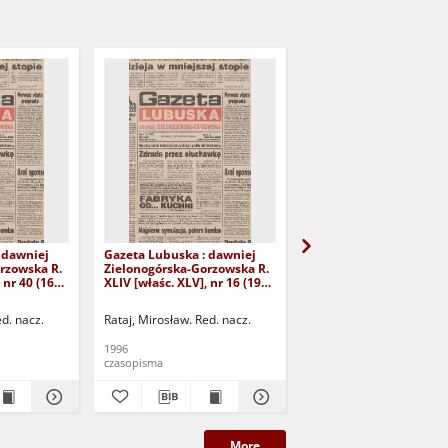
 dawniej
Gazeta Lubuska : dawniej
Gazeta Lubuska : dawn
rzowska R.
Zielonogórska-Gorzowska R.
Zielonogórska-Gorzows
 nr 40 (16
XLIV [właśc. XLV], nr 16 (19
XLI [właśc. XLII], nr 281
yd. 1
stycznia 1996). - Wyd. 1
grudnia 1993). - Wyd 1
ed. nacz.
Rataj, Mirosław. Red. nacz.
Rataj, Mirosław. Red. nac
1996
1993
czasopisma
czasopisma
More