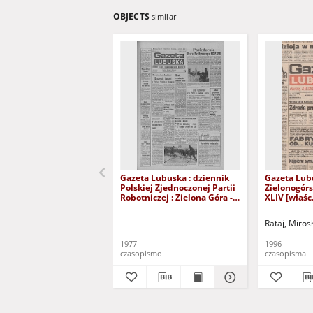
OBJECTS
similar
Gazeta Lubuska : dziennik
Gazeta Lub
Polskiej Zjednoczonej Partii
Zielonogór
Robotniczej : Zielona Góra -
XLIV [właśc.
Gorzów R. XXVI Nr 43 (23
marca 1996)
lutego 1977). - Wyd. A
Rataj, Miros
1977
1996
czasopismo
czasopisma