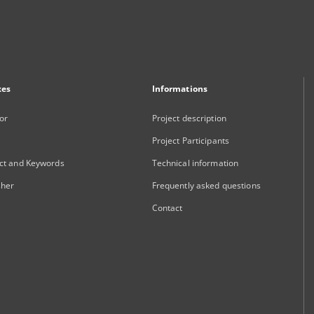
xes
Informations
or
Project description
Project Participants
ct and Keywords
Technical information
sher
Frequently asked questions
Contact