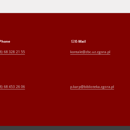
Phone
E-Mail
8) 68 328 21 55
kontakt@zbc.uz.zgora.pl
8) 68 453 26 06
p.karp@biblioteka.zgora.pl