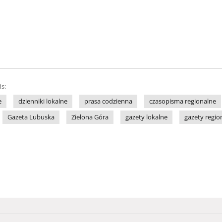
s:
e
dzienniki lokalne
prasa codzienna
czasopisma regionalne
Gazeta Lubuska
Zielona Góra
gazety lokalne
gazety regio