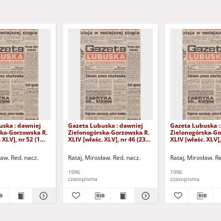
uska : dawniej
Gazeta Lubuska : dawniej
Gazeta Lubuska :
ska-Gorzowska R.
Zielonogórska-Gorzowska R.
Zielonogórska-Go
 XLV], nr 52 (1
XLIV [właśc. XLV], nr 46 (23
XLIV [właśc. XLV],
. - Wyd. 1
lutego 1996). - Wyd. 1
lutego 1996). - W
ław. Red. nacz.
Rataj, Mirosław. Red. nacz.
Rataj, Mirosław. R
1996
1996
czasopisma
czasopisma