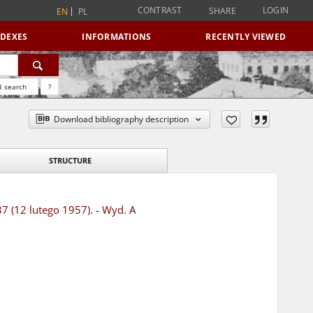
CONTRAST
LOGIN
SHARE
EN
PL
NDEXES
INFORMATIONS
RECENTLY VIEWED
 search
?
Download bibliography description
STRUCTURE
37 (12 lutego 1957). - Wyd. A