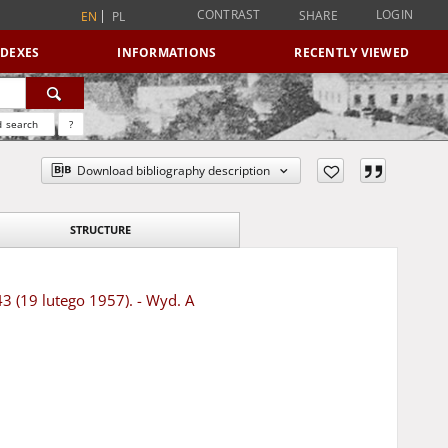
CONTRAST
LOGIN
SHARE
EN
PL
NDEXES
INFORMATIONS
RECENTLY VIEWED
 search
?
Download bibliography description
STRUCTURE
43 (19 lutego 1957). - Wyd. A