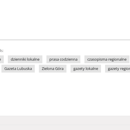
s:
e
dzienniki lokalne
prasa codzienna
czasopisma regionalne
Gazeta Lubuska
Zielona Góra
gazety lokalne
gazety regio