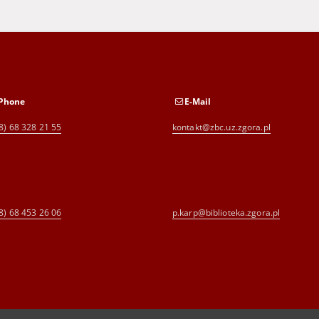
Phone
E-Mail
8) 68 328 21 55
kontakt@zbc.uz.zgora.pl
8) 68 453 26 06
p.karp@biblioteka.zgora.pl