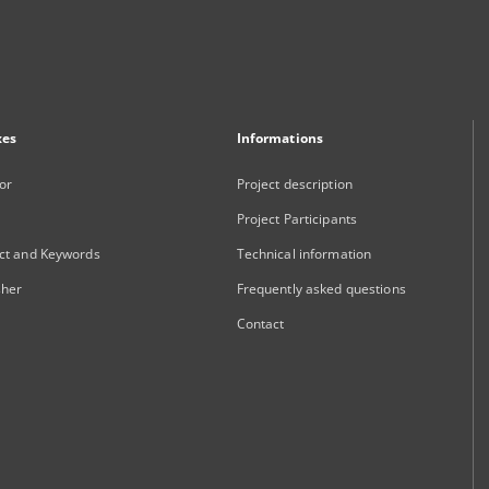
xes
Informations
or
Project description
Project Participants
ct and Keywords
Technical information
sher
Frequently asked questions
Contact