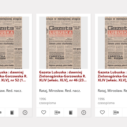
uska : dawniej
Gazeta Lubuska : dawniej
Gazeta Lubuska :
ska-Gorzowska R.
Zielonogórska-Gorzowska R.
Zielonogórska-Go
 XLV], nr 52 (1
XLIV [właśc. XLV], nr 46 (23
XLIV [właśc. XLV],
. - Wyd. 1
lutego 1996). - Wyd. 1
lutego 1996). - W
ław. Red. nacz.
Rataj, Mirosław. Red. nacz.
Rataj, Mirosław. R
1996
1996
czasopisma
czasopisma