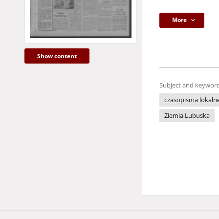
More
Show content
Subject and keyword
czasopisma lokaln
Ziemia Lubuska