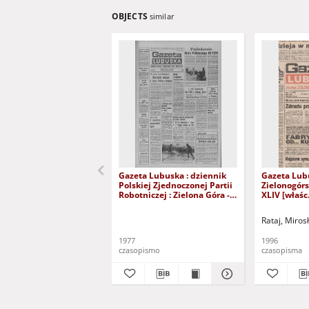
OBJECTS
similar
Gazeta Lubuska : dziennik
Gazeta Lub
Polskiej Zjednoczonej Partii
Zielonogór
Robotniczej : Zielona Góra -
XLIV [właśc.
Gorzów R. XXVI Nr 43 (23
marca 1996)
lutego 1977). - Wyd. A
Rataj, Miros
1977
1996
czasopismo
czasopisma