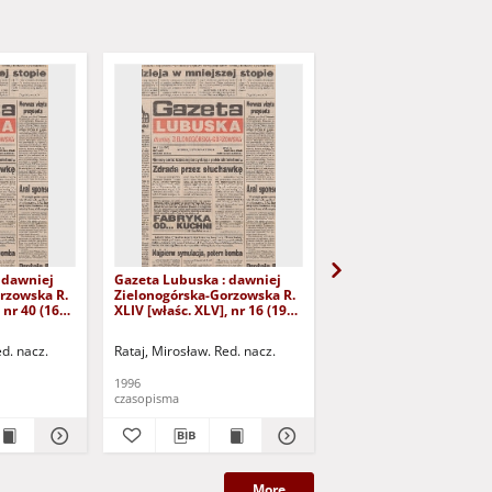
 dawniej
Gazeta Lubuska : dawniej
Gazeta Lubuska : dawn
rzowska R.
Zielonogórska-Gorzowska R.
Zielonogórska-Gorzows
 nr 40 (16
XLIV [właśc. XLV], nr 16 (19
XLI [właśc. XLII], nr 281
yd. 1
stycznia 1996). - Wyd. 1
grudnia 1993). - Wyd 1
ed. nacz.
Rataj, Mirosław. Red. nacz.
Rataj, Mirosław. Red. nac
1996
1993
czasopisma
czasopisma
More