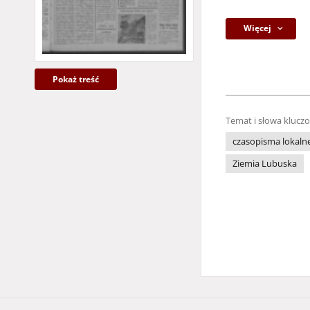
Więcej
Pokaż treść
Temat i słowa klucz
czasopisma lokaln
Ziemia Lubuska