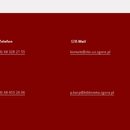
Telefon
E-Mail
8) 68 328 21 55
kontakt@zbc.uz.zgora.pl
8) 68 453 26 06
p.karp@biblioteka.zgora.pl