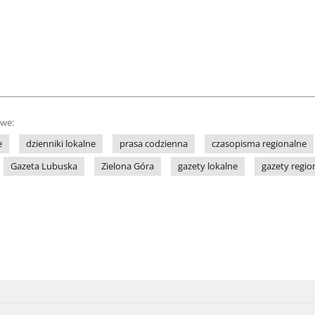
owe:
e
dzienniki lokalne
prasa codzienna
czasopisma regionalne
Gazeta Lubuska
Zielona Góra
gazety lokalne
gazety regio