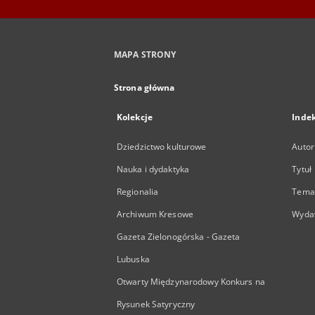
MAPA STRONY
Strona główna
Kolekcje
Inde
Dziedzictwo kulturowe
Autor
Nauka i dydaktyka
Tytuł
Regionalia
Temat
Archiwum Kresowe
Wyda
Gazeta Zielonogórska - Gazeta
Lubuska
Otwarty Międzynarodowy Konkurs na
Rysunek Satyryczny