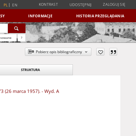
KONTRAST
ZALOGUJ SIĘ
UDOSTĘPNIJ
PL
EN
SY
INFORMACJE
HISTORIA PRZEGLĄDANIA
nsowane
?
Pobierz opis bibliograficzny
STRUKTURA
73 (26 marca 1957). - Wyd. A