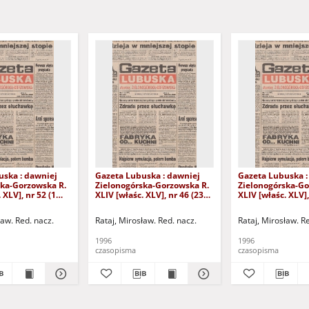
uska : dawniej
Gazeta Lubuska : dawniej
Gazeta Lubuska :
ska-Gorzowska R.
Zielonogórska-Gorzowska R.
Zielonogórska-Go
 XLV], nr 52 (1
XLIV [właśc. XLV], nr 46 (23
XLIV [właśc. XLV],
. - Wyd. 1
lutego 1996). - Wyd. 1
lutego 1996). - W
ław. Red. nacz.
Rataj, Mirosław. Red. nacz.
Rataj, Mirosław. R
1996
1996
czasopisma
czasopisma