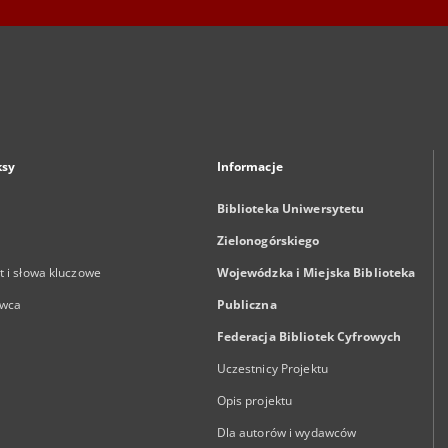
ksy
Informacje
Biblioteka Uniwersytetu
Zielonogórskiego
 i słowa kluczowe
Wojewódzka i Miejska Biblioteka
wca
Publiczna
Federacja Bibliotek Cyfrowych
Uczestnicy Projektu
Opis projektu
Dla autorów i wydawców