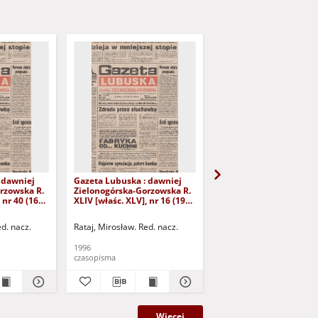
 dawniej
Gazeta Lubuska : dawniej
Gazeta Lubuska : dawn
rzowska R.
Zielonogórska-Gorzowska R.
Zielonogórska-Gorzows
 nr 40 (16
XLIV [właśc. XLV], nr 16 (19
XLI [właśc. XLII], nr 281
yd. 1
stycznia 1996). - Wyd. 1
grudnia 1993). - Wyd 1
ed. nacz.
Rataj, Mirosław. Red. nacz.
Rataj, Mirosław. Red. nac
1996
1993
czasopisma
czasopisma
Więcej