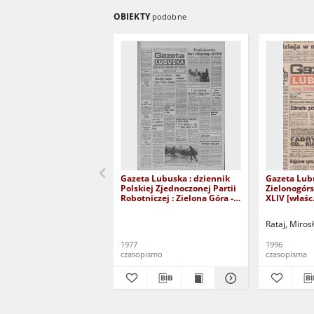
OBIEKTY
podobne
Gazeta Lubuska : dziennik
Gazeta Lub
Polskiej Zjednoczonej Partii
Zielonogór
Robotniczej : Zielona Góra -
XLIV [właśc.
Gorzów R. XXVI Nr 43 (23
marca 1996)
lutego 1977). - Wyd. A
Rataj, Miros
1977
1996
czasopismo
czasopisma