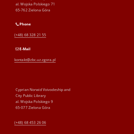
al. Wojska Polskiego 71
65-762 Zielona Góra
Phone
(+48) 68 328 21 55
E-Mail
kontakt@zbc.uz.zgora.pl
Cyprian Norwid Voivodeship and
City Public Library
al. Wojska Polskiego 9
65-077 Zielona Góra
(+48) 68 453 26 06