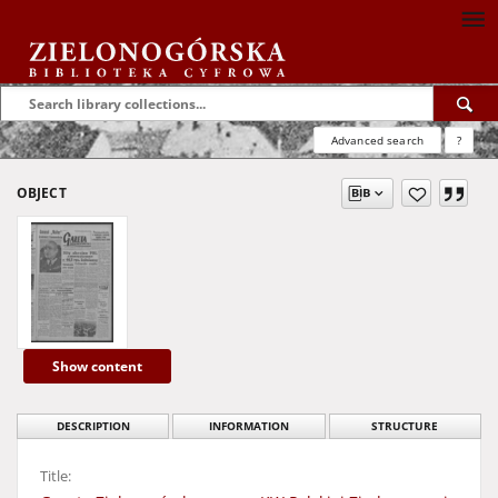
Advanced search
?
OBJECT
Show content
DESCRIPTION
INFORMATION
STRUCTURE
Title: