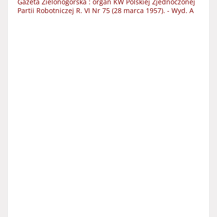
Gazeta Zielonogórska : organ KW Polskiej Zjednoczonej
Partii Robotniczej R. VI Nr 75 (28 marca 1957). - Wyd. A