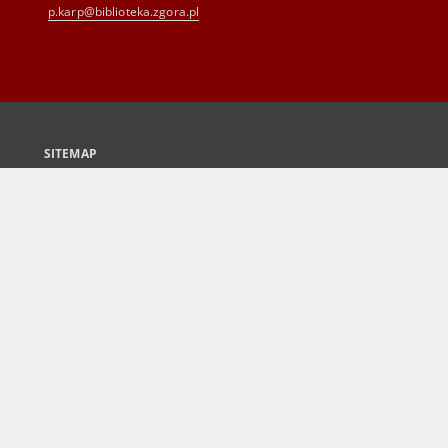
p.karp@biblioteka.zgora.pl
SITEMAP
Main page
Collections
Culture and Fine Arts
Science and Teaching
Regional Materials
Border Archive