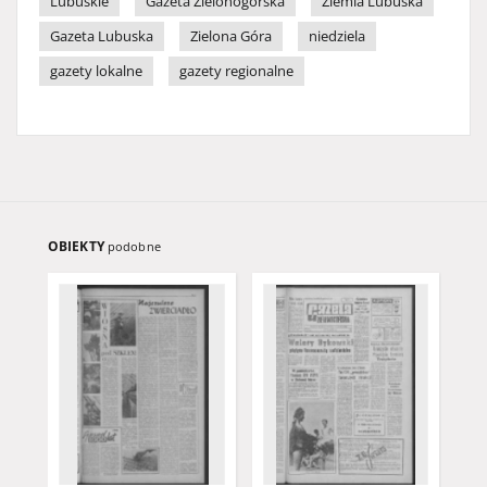
Lubuskie
Gazeta Zielonogórska
Ziemia Lubuska
Gazeta Lubuska
Zielona Góra
niedziela
gazety lokalne
gazety regionalne
OBIEKTY
podobne