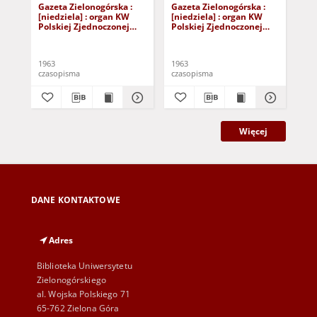
Gazeta Zielonogórska :
Gazeta Zielonogórska :
Gaz
[niedziela] : organ KW
[niedziela] : organ KW
[ni
Polskiej Zjednoczonej
Polskiej Zjednoczonej
Pol
Partii Robotniczej R. XII
Partii Robotniczej R. XII
Par
Nr 40 (16/17 lutego 1963).
Nr 141 (15/16 czerwca
Nr 
- [Wyd. A]
1963). - [Wyd. A]
Wy
1963
1963
196
czasopisma
czasopisma
cza
Więcej
DANE KONTAKTOWE
Adres
Biblioteka Uniwersytetu
Zielonogórskiego
al. Wojska Polskiego 71
65-762 Zielona Góra