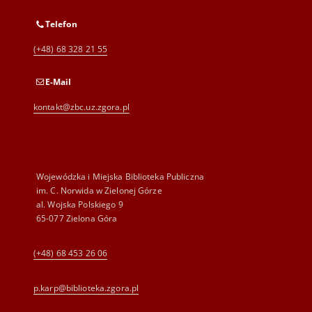
Telefon
(+48) 68 328 21 55
E-Mail
kontakt@zbc.uz.zgora.pl
Wojewódzka i Miejska Biblioteka Publiczna
im. C. Norwida w Zielonej Górze
al. Wojska Polskiego 9
65-077 Zielona Góra
(+48) 68 453 26 06
p.karp@biblioteka.zgora.pl