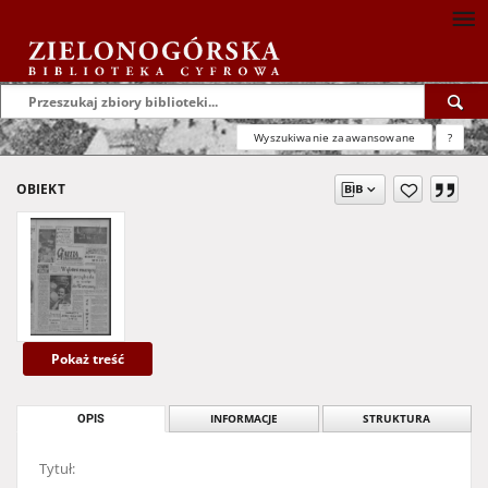
Wyszukiwanie zaawansowane
?
OBIEKT
Pokaż treść
OPIS
INFORMACJE
STRUKTURA
Tytuł: