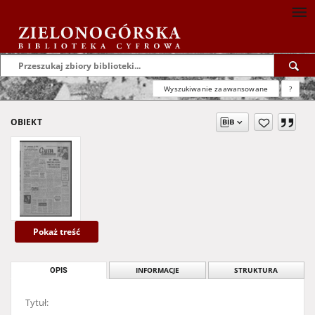
Wyszukiwanie zaawansowane
?
OBIEKT
Pokaż treść
OPIS
INFORMACJE
STRUKTURA
Tytuł: