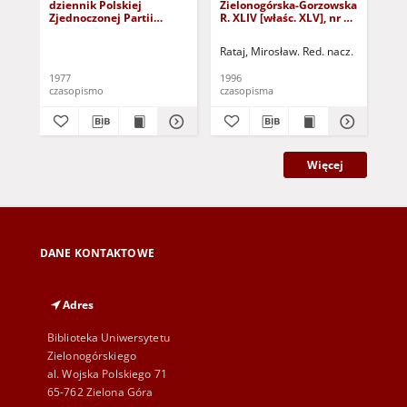
dziennik Polskiej
Zielonogórska-Gorzowska
Zi
Zjednoczonej Partii
R. XLIV [właśc. XLV], nr 52
R. 
Robotniczej : Zielona
(1 marca 1996). - Wyd. 1
(23
Góra - Gorzów R. XXVI Nr
Rataj, Mirosław. Red. nacz.
Rat
43 (23 lutego 1977). -
Wyd. A
1977
1996
199
czasopismo
czasopisma
cza
Więcej
DANE KONTAKTOWE
Adres
Biblioteka Uniwersytetu
Zielonogórskiego
al. Wojska Polskiego 71
65-762 Zielona Góra