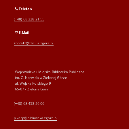
Telefon
(+48) 68 328 21 55
E-Mail
kontakt@zbc.uz.zgora.pl
Wojewódzka i Miejska Biblioteka Publiczna
im. C. Norwida w Zielonej Górze
al. Wojska Polskiego 9
65-077 Zielona Góra
(+48) 68 453 26 06
p.karp@biblioteka.zgora.pl