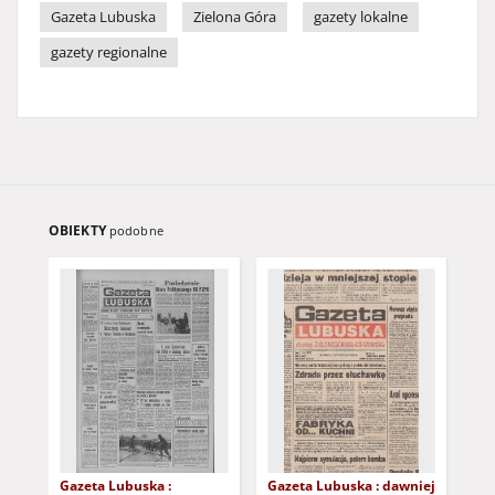
Gazeta Lubuska
Zielona Góra
gazety lokalne
gazety regionalne
OBIEKTY
podobne
Gazeta Lubuska :
Gazeta Lubuska : dawniej
Gaz