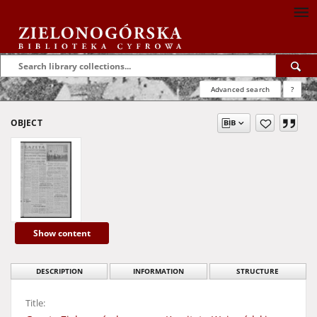
Advanced search
?
OBJECT
Show content
DESCRIPTION
INFORMATION
STRUCTURE
Title: