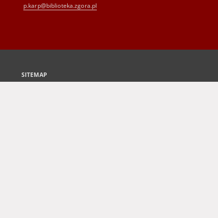
p.karp@biblioteka.zgora.pl
SITEMAP
Main page
Collections
Culture and Fine Arts
Science and Teaching
Regional Materials
Border Archive