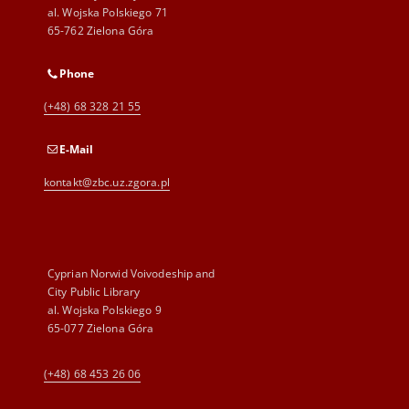
al. Wojska Polskiego 71
65-762 Zielona Góra
Phone
(+48) 68 328 21 55
E-Mail
kontakt@zbc.uz.zgora.pl
Cyprian Norwid Voivodeship and
City Public Library
al. Wojska Polskiego 9
65-077 Zielona Góra
(+48) 68 453 26 06