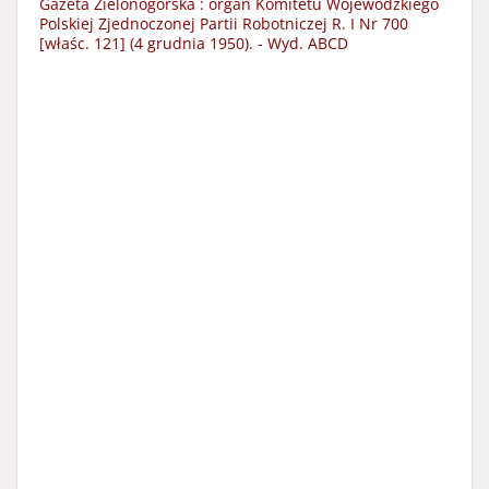
Gazeta Zielonogórska : organ Komitetu Wojewódzkiego
Polskiej Zjednoczonej Partii Robotniczej R. I Nr 700
[właśc. 121] (4 grudnia 1950). - Wyd. ABCD