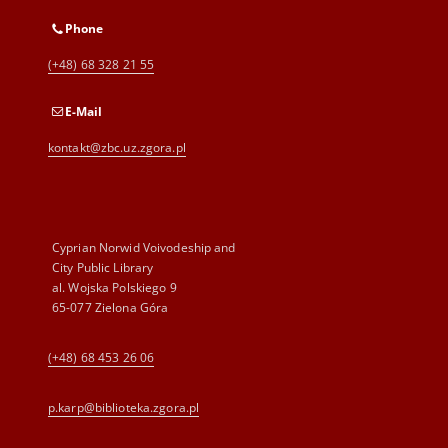
Phone
(+48) 68 328 21 55
E-Mail
kontakt@zbc.uz.zgora.pl
Cyprian Norwid Voivodeship and
City Public Library
al. Wojska Polskiego 9
65-077 Zielona Góra
(+48) 68 453 26 06
p.karp@biblioteka.zgora.pl