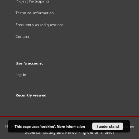
Project Participants
Technical information
Frequently asked questions
Contact
User's account
Log in
Recently viewed
This service runs on
DInGO dLibra 6.3.21
software created by
I understand
Poznan
This page uses 'cookies'.
More information
Supercomputing and Networking Center (PSNC)