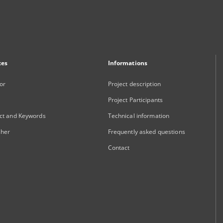
xes
Informations
or
Project description
Project Participants
ct and Keywords
Technical information
sher
Frequently asked questions
Contact