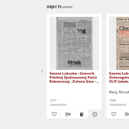
OBJECTS
similar
Gazeta Lubuska : dziennik
Gazeta Lub
Polskiej Zjednoczonej Partii
Zielonogór
Robotniczej : Zielona Góra -
XLIV [właśc.
Gorzów R. XXVI Nr 43 (23
marca 1996)
lutego 1977). - Wyd. A
Rataj, Miros
1977
1996
czasopismo
czasopisma