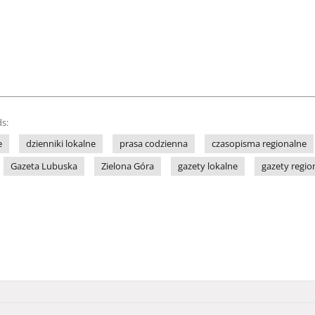
s:
e
dzienniki lokalne
prasa codzienna
czasopisma regionalne
Gazeta Lubuska
Zielona Góra
gazety lokalne
gazety regio