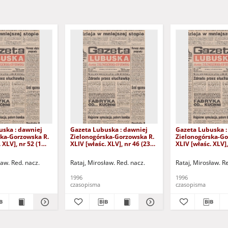
uska : dawniej
Gazeta Lubuska : dawniej
Gazeta Lubuska :
ska-Gorzowska R.
Zielonogórska-Gorzowska R.
Zielonogórska-Go
 XLV], nr 52 (1
XLIV [właśc. XLV], nr 46 (23
XLIV [właśc. XLV],
. - Wyd. 1
lutego 1996). - Wyd. 1
lutego 1996). - W
ław. Red. nacz.
Rataj, Mirosław. Red. nacz.
Rataj, Mirosław. R
1996
1996
czasopisma
czasopisma