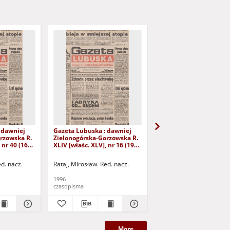
 dawniej
Gazeta Lubuska : dawniej
Gazeta Lubuska : dawn
rzowska R.
Zielonogórska-Gorzowska R.
Zielonogórska-Gorzows
 nr 40 (16
XLIV [właśc. XLV], nr 16 (19
XLI [właśc. XLII], nr 281
yd. 1
stycznia 1996). - Wyd. 1
grudnia 1993). - Wyd 1
ed. nacz.
Rataj, Mirosław. Red. nacz.
Rataj, Mirosław. Red. nac
1996
1993
czasopisma
czasopisma
More