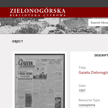
OBJECT
DESCRIPT
Title:
Gazeta Zielonogór
Date:
1957
Resource Type:
czasopisma