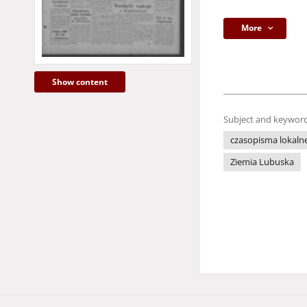
More
Show content
Subject and keyword
czasopisma lokaln
Ziemia Lubuska