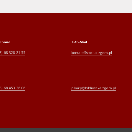
Phone
E-Mail
8) 68 328 21 55
kontakt@zbc.uz.zgora.pl
8) 68 453 26 06
p.karp@biblioteka.zgora.pl