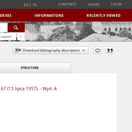
CONTRAST
LOGIN
SHARE
EN
PL
NDEXES
INFORMATIONS
RECENTLY VIEWED
 search
?
Download bibliography description
STRUCTURE
67 (15 lipca 1957). - Wyd. A