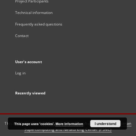
Project Participants
Technical information
Frequently asked questions
Contact
User's account
Log in
Recently viewed
This service runs on
DInGO dLibra 6.3.21
software created by
I understand
Poznan
This page uses 'cookies'.
More information
Supercomputing and Networking Center (PSNC)