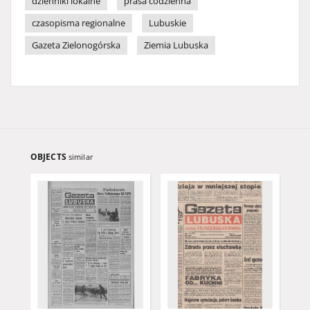
dzienniki lokalne
prasa codzienna
czasopisma regionalne
Lubuskie
Gazeta Zielonogórska
Ziemia Lubuska
OBJECTS
similar