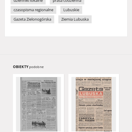
dzienniki lokalne
prasa codzienna
czasopisma regionalne
Lubuskie
Gazeta Zielonogórska
Ziemia Lubuska
OBIEKTY
podobne