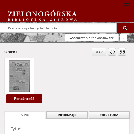
Wyszukiwanie zaawansowane
?
OBIEKT
Pokaż treść
OPIS
INFORMACJE
STRUKTURA
Tytuł: