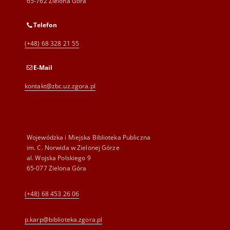
65-762 Zielona Góra
Telefon
(+48) 68 328 21 55
E-Mail
kontakt@zbc.uz.zgora.pl
Wojewódzka i Miejska Biblioteka Publiczna
im. C. Norwida w Zielonej Górze
al. Wojska Polskiego 9
65-077 Zielona Góra
(+48) 68 453 26 06
p.karp@biblioteka.zgora.pl