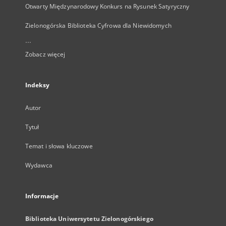
Otwarty Międzynarodowy Konkurs na Rysunek Satyryczny
Zielonogórska Biblioteka Cyfrowa dla Niewidomych
...
Zobacz więcej
Indeksy
Autor
Tytuł
Temat i słowa kluczowe
Wydawca
Informacje
Biblioteka Uniwersytetu Zielonogórskiego