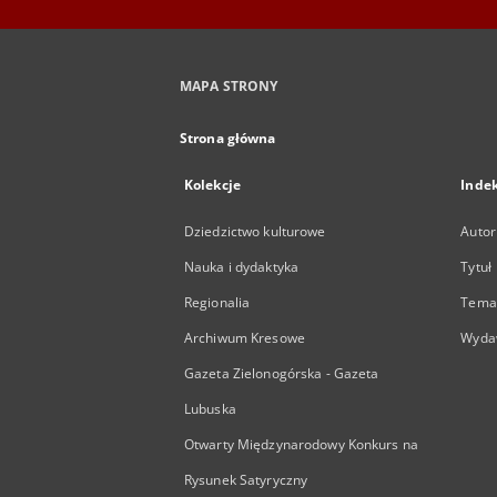
MAPA STRONY
Strona główna
Kolekcje
Inde
Dziedzictwo kulturowe
Autor
Nauka i dydaktyka
Tytuł
Regionalia
Temat
Archiwum Kresowe
Wyda
Gazeta Zielonogórska - Gazeta
Lubuska
Otwarty Międzynarodowy Konkurs na
Rysunek Satyryczny