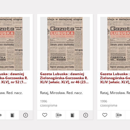
uska : dawniej
Gazeta Lubuska : dawniej
Gazeta Lubuska :
ska-Gorzowska R.
Zielonogórska-Gorzowska R.
Zielonogórska-Go
 XLV], nr 52 (1
XLIV [właśc. XLV], nr 46 (23
XLIV [właśc. XLV],
. - Wyd. 1
lutego 1996). - Wyd. 1
lutego 1996). - W
ław. Red. nacz.
Rataj, Mirosław. Red. nacz.
Rataj, Mirosław. R
1996
1996
czasopisma
czasopisma