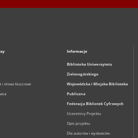
ksy
Informacje
Biblioteka Uniwersytetu
Zielonogórskiego
 i słowa kluczowe
Wojewódzka i Miejska Biblioteka
wca
Publiczna
Federacja Bibliotek Cyfrowych
Uczestnicy Projektu
Opis projektu
Dla autorów i wydawców