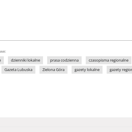
owe:
e
dzienniki lokalne
prasa codzienna
czasopisma regionalne
Gazeta Lubuska
Zielona Góra
gazety lokalne
gazety regio