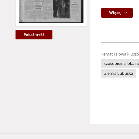
Więcej
Pokaż treść
Temat i słowa klucz
czasopisma lokaln
Ziemia Lubuska