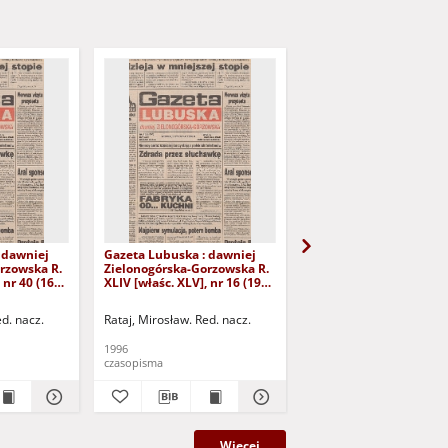
 dawniej
Gazeta Lubuska : dawniej
Gazeta Lubuska : dawn
rzowska R.
Zielonogórska-Gorzowska R.
Zielonogórska-Gorzows
 nr 40 (16
XLIV [właśc. XLV], nr 16 (19
XLI [właśc. XLII], nr 281
yd. 1
stycznia 1996). - Wyd. 1
grudnia 1993). - Wyd 1
ed. nacz.
Rataj, Mirosław. Red. nacz.
Rataj, Mirosław. Red. nac
1996
1993
czasopisma
czasopisma
Więcej