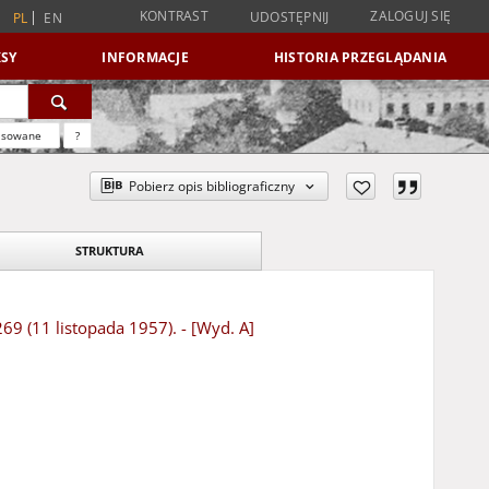
KONTRAST
ZALOGUJ SIĘ
UDOSTĘPNIJ
PL
EN
SY
INFORMACJE
HISTORIA PRZEGLĄDANIA
nsowane
?
Pobierz opis bibliograficzny
STRUKTURA
69 (11 listopada 1957). - [Wyd. A]