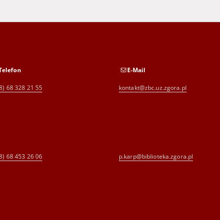
Telefon
E-Mail
8) 68 328 21 55
kontakt@zbc.uz.zgora.pl
8) 68 453 26 06
p.karp@biblioteka.zgora.pl