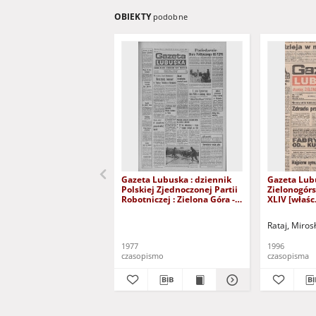
OBIEKTY
podobne
Gazeta Lubuska : dziennik
Gazeta Lub
Polskiej Zjednoczonej Partii
Zielonogór
Robotniczej : Zielona Góra -
XLIV [właśc.
Gorzów R. XXVI Nr 43 (23
marca 1996)
lutego 1977). - Wyd. A
Rataj, Miros
1977
1996
czasopismo
czasopisma