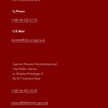
Phone
(+48) 68 328 21 55
E-Mail
kontakt@zbc.uz.zgora.pl
Cyprian Norwid Voivodeship and
City Public Library
al. Wojska Polskiego 9
65-077 Zielona Góra
(+48) 68 453 26 06
p.karp@biblioteka.zgora.pl