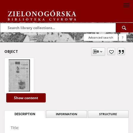
Advanced search
?
OBJECT
Show content
DESCRIPTION
INFORMATION
STRUCTURE
Title: