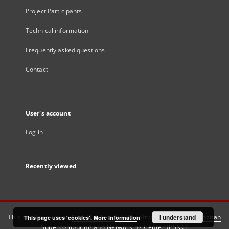
Project Participants
Technical information
Frequently asked questions
Contact
User's account
Log in
Recently viewed
This service runs on
DInGO dLibra 6.3.21
software created by
I understand
Poznan
This page uses 'cookies'.
More information
Supercomputing and Networking Center (PSNC)