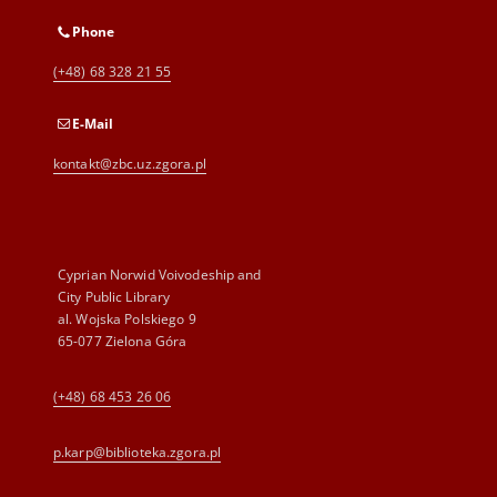
Phone
(+48) 68 328 21 55
E-Mail
kontakt@zbc.uz.zgora.pl
Cyprian Norwid Voivodeship and
City Public Library
al. Wojska Polskiego 9
65-077 Zielona Góra
(+48) 68 453 26 06
p.karp@biblioteka.zgora.pl