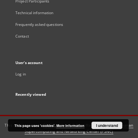
Project Participants
Technical information
Frequently asked questions
Contact
User's account
Log in
Recently viewed
This service runs on
DInGO dLibra 6.3.21
software created by
I understand
Poznan
This page uses 'cookies'.
More information
Supercomputing and Networking Center (PSNC)