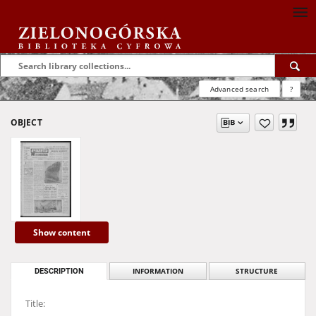
Advanced search
?
OBJECT
Show content
DESCRIPTION
INFORMATION
STRUCTURE
Title: