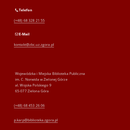
Telefon
(+48) 68 328 21 55
E-Mail
kontakt@zbc.uz.zgora.pl
Wojewódzka i Miejska Biblioteka Publiczna
im. C. Norwida w Zielonej Górze
al. Wojska Polskiego 9
65-077 Zielona Góra
(+48) 68 453 26 06
p.karp@biblioteka.zgora.pl