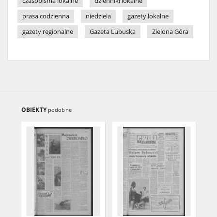
czasopisma lokalne
dzienniki lokalne
prasa codzienna
niedziela
gazety lokalne
gazety regionalne
Gazeta Lubuska
Zielona Góra
OBIEKTY
podobne