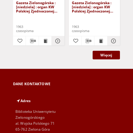
Gazeta Zielonogórska :
Gazeta Zielonogórska :
Gaz
[niedziela] : organ KW
[niedziela] : organ KW
[ni
Polskiej Zjednoczonej
Polskiej Zjednoczonej
Pol
Partii Robotniczej R. XII
Partii Robotniczej R. XII
Par
Nr 40 (16/17 lutego 1963).
Nr 141 (15/16 czerwca
Nr 
- [Wyd. A]
1963). - [Wyd. A]
Wy
1963
1963
196
czasopisma
czasopisma
cza
Więcej
DANE KONTAKTOWE
Adres
Biblioteka Uniwersytetu
Zielonogórskiego
al. Wojska Polskiego 71
65-762 Zielona Góra