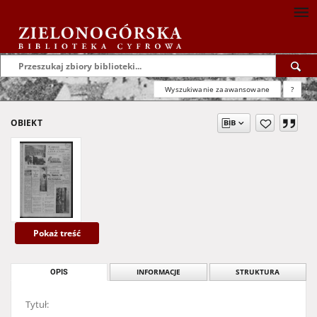
Wyszukiwanie zaawansowane
?
OBIEKT
Pokaż treść
OPIS
INFORMACJE
STRUKTURA
Tytuł: