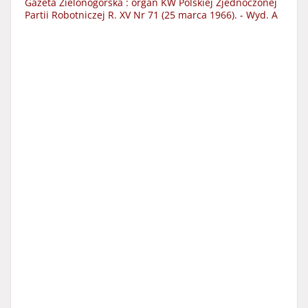
Gazeta Zielonogórska : organ KW Polskiej Zjednoczonej
Partii Robotniczej R. XV Nr 71 (25 marca 1966). - Wyd. A