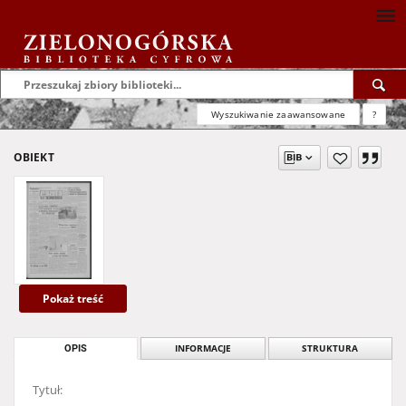
Wyszukiwanie zaawansowane
?
OBIEKT
Pokaż treść
OPIS
INFORMACJE
STRUKTURA
Tytuł: