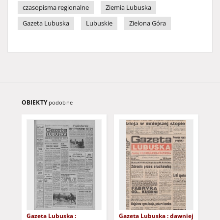
czasopisma regionalne
Ziemia Lubuska
Gazeta Lubuska
Lubuskie
Zielona Góra
OBIEKTY
podobne
Gazeta Lubuska :
Gazeta Lubuska : dawniej
Gaz