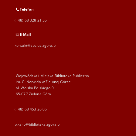
Telefon
(+48) 68 328 21 55
E-Mail
kontakt@zbc.uz.zgora.pl
Wojewódzka i Miejska Biblioteka Publiczna
im. C. Norwida w Zielonej Górze
al. Wojska Polskiego 9
65-077 Zielona Góra
(+48) 68 453 26 06
p.karp@biblioteka.zgora.pl