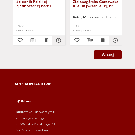
dziennik Polskiej
Zielonogórska-Gorzowska
Zi
Zjednoczonej Partii
R. XLIV [właśc. XLV], nr 52
R. 
Robotniczej : Zielona
(1 marca 1996). - Wyd. 1
(23
Góra - Gorzów R. XXVI Nr
Rataj, Mirosław. Red. nacz.
Rat
43 (23 lutego 1977). -
Wyd. A
1977
1996
199
czasopismo
czasopisma
cza
Więcej
DANE KONTAKTOWE
Adres
Biblioteka Uniwersytetu
Zielonogórskiego
al. Wojska Polskiego 71
65-762 Zielona Góra