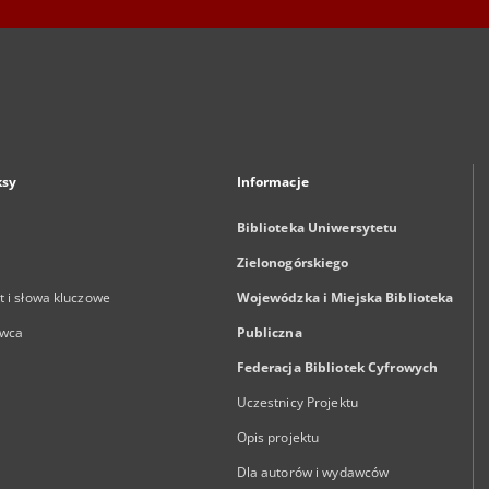
ksy
Informacje
Biblioteka Uniwersytetu
Zielonogórskiego
 i słowa kluczowe
Wojewódzka i Miejska Biblioteka
wca
Publiczna
Federacja Bibliotek Cyfrowych
Uczestnicy Projektu
Opis projektu
Dla autorów i wydawców