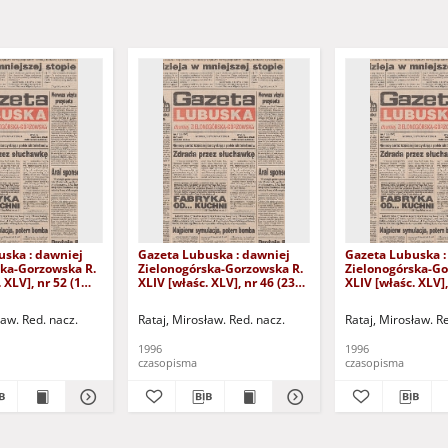
uska : dawniej
Gazeta Lubuska : dawniej
Gazeta Lubuska :
ska-Gorzowska R.
Zielonogórska-Gorzowska R.
Zielonogórska-Go
 XLV], nr 52 (1
XLIV [właśc. XLV], nr 46 (23
XLIV [właśc. XLV],
. - Wyd. 1
lutego 1996). - Wyd. 1
lutego 1996). - W
ław. Red. nacz.
Rataj, Mirosław. Red. nacz.
Rataj, Mirosław. R
1996
1996
czasopisma
czasopisma