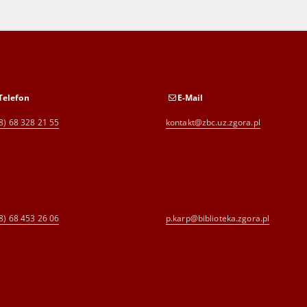
Telefon
E-Mail
8) 68 328 21 55
kontakt@zbc.uz.zgora.pl
8) 68 453 26 06
p.karp@biblioteka.zgora.pl