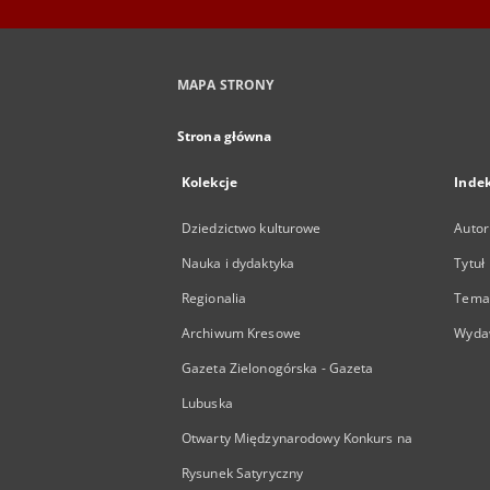
MAPA STRONY
Strona główna
Kolekcje
Inde
Dziedzictwo kulturowe
Autor
Nauka i dydaktyka
Tytuł
Regionalia
Temat
Archiwum Kresowe
Wyda
Gazeta Zielonogórska - Gazeta
Lubuska
Otwarty Międzynarodowy Konkurs na
Rysunek Satyryczny