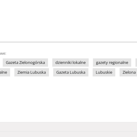
owe:
Gazeta Zielonogórska
dzienniki lokalne
gazety regionalne
alne
Ziemia Lubuska
Gazeta Lubuska
Lubuskie
Zielona