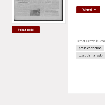
Więcej
Pokaż treść
Temat i słowa klucz
prasa codzienna
czasopisma region