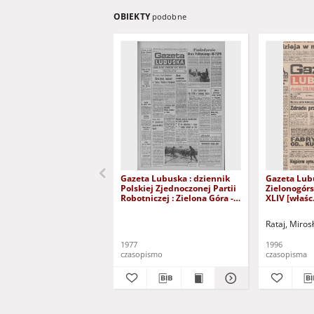
OBIEKTY
podobne
Gazeta Lubuska : dziennik
Gazeta Lub
Polskiej Zjednoczonej Partii
Zielonogór
Robotniczej : Zielona Góra -
XLIV [właśc.
Gorzów R. XXVI Nr 43 (23
marca 1996)
lutego 1977). - Wyd. A
Rataj, Miros
1977
1996
czasopismo
czasopisma