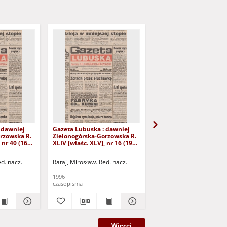
 dawniej
Gazeta Lubuska : dawniej
Gazeta Lubuska : dawn
rzowska R.
Zielonogórska-Gorzowska R.
Zielonogórska-Gorzows
 nr 40 (16
XLIV [właśc. XLV], nr 16 (19
XLI [właśc. XLII], nr 281
yd. 1
stycznia 1996). - Wyd. 1
grudnia 1993). - Wyd 1
ed. nacz.
Rataj, Mirosław. Red. nacz.
Rataj, Mirosław. Red. nac
1996
1993
czasopisma
czasopisma
Więcej