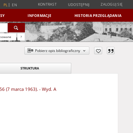
KONTRAST
ZALOGUJ SIĘ
UDOSTĘPNIJ
PL
EN
SY
INFORMACJE
HISTORIA PRZEGLĄDANIA
nsowane
?
Pobierz opis bibliograficzny
STRUKTURA
 56 (7 marca 1963). - Wyd. A