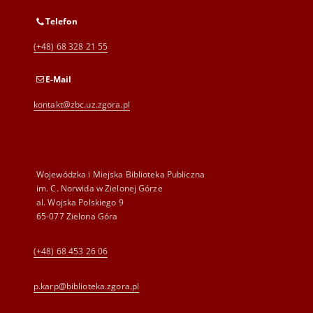
Telefon
(+48) 68 328 21 55
E-Mail
kontakt@zbc.uz.zgora.pl
Wojewódzka i Miejska Biblioteka Publiczna
im. C. Norwida w Zielonej Górze
al. Wojska Polskiego 9
65-077 Zielona Góra
(+48) 68 453 26 06
p.karp@biblioteka.zgora.pl