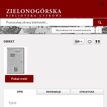
Wyszukiwanie zaawansowane
?
OBIEKT
Pokaż treść
OPIS
INFORMACJE
STRUKTURA
Tytuł: