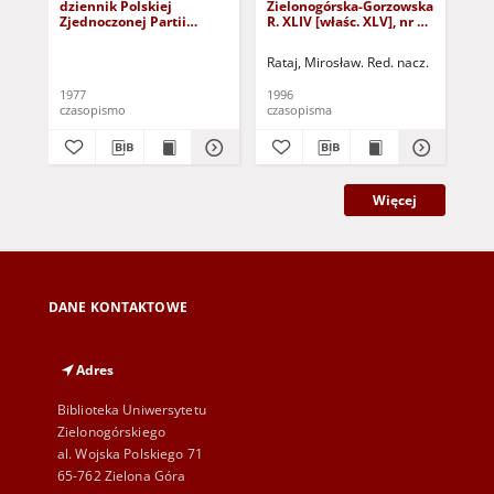
dziennik Polskiej
Zielonogórska-Gorzowska
Zi
Zjednoczonej Partii
R. XLIV [właśc. XLV], nr 52
R. 
Robotniczej : Zielona
(1 marca 1996). - Wyd. 1
(23
Góra - Gorzów R. XXVI Nr
Rataj, Mirosław. Red. nacz.
Rat
43 (23 lutego 1977). -
Wyd. A
1977
1996
199
czasopismo
czasopisma
cza
Więcej
DANE KONTAKTOWE
Adres
Biblioteka Uniwersytetu
Zielonogórskiego
al. Wojska Polskiego 71
65-762 Zielona Góra