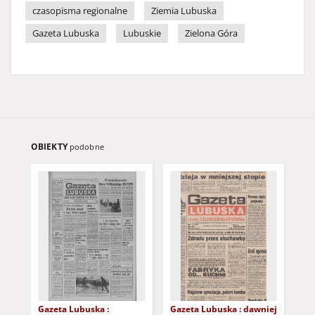
czasopisma regionalne
Ziemia Lubuska
Gazeta Lubuska
Lubuskie
Zielona Góra
OBIEKTY
podobne
Gazeta Lubuska :
Gazeta Lubuska : dawniej
Gaz