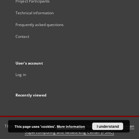
Project Participants
Technical information
Frequently asked questions
Contact
User's account
Log in
Recently viewed
This service runs on
DInGO dLibra 6.3.21
software created by
I understand
Poznan
This page uses 'cookies'.
More information
Supercomputing and Networking Center (PSNC)