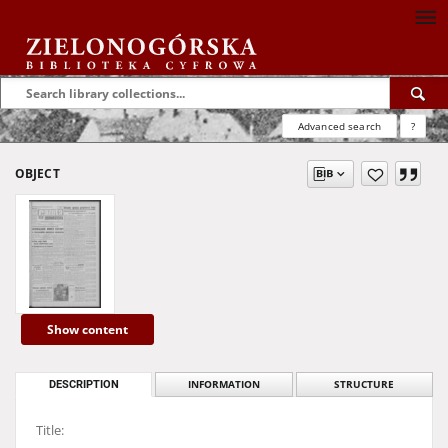
Advanced search
?
OBJECT
Show content
DESCRIPTION
INFORMATION
STRUCTURE
Title: