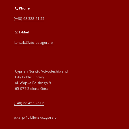
Phone
(+48) 68 328 21 55
E-Mail
kontakt@zbc.uz.zgora.pl
Cyprian Norwid Voivodeship and
City Public Library
al. Wojska Polskiego 9
65-077 Zielona Góra
(+48) 68 453 26 06
p.karp@biblioteka.zgora.pl