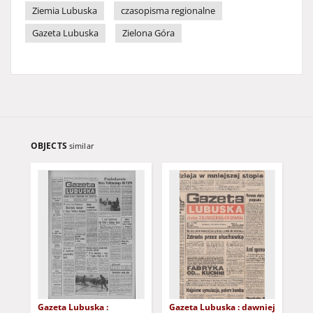
Ziemia Lubuska
czasopisma regionalne
Gazeta Lubuska
Zielona Góra
OBJECTS
similar
Gazeta Lubuska :
Gazeta Lubuska : dawniej
Gaz