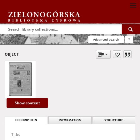
Advanced search
?
OBJECT
Show content
DESCRIPTION
INFORMATION
STRUCTURE
Title: