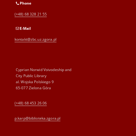
Phone
(+48) 68 328 21 55
E-Mail
kontakt@zbc.uz.zgora.pl
Cyprian Norwid Voivodeship and
City Public Library
al. Wojska Polskiego 9
65-077 Zielona Góra
(+48) 68 453 26 06
p.karp@biblioteka.zgora.pl