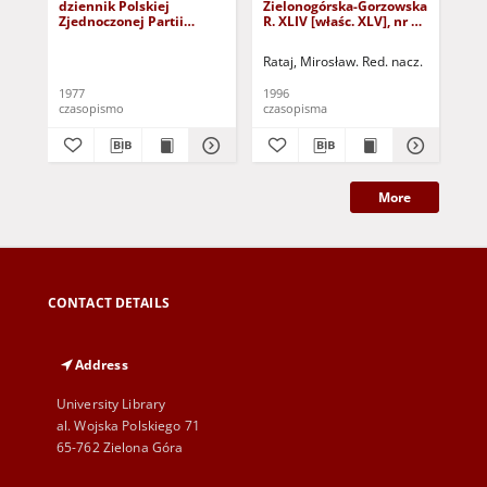
dziennik Polskiej
Zielonogórska-Gorzowska
Zi
Zjednoczonej Partii
R. XLIV [właśc. XLV], nr 52
R. 
Robotniczej : Zielona
(1 marca 1996). - Wyd. 1
(23
Góra - Gorzów R. XXVI Nr
Rataj, Mirosław. Red. nacz.
Rat
43 (23 lutego 1977). -
Wyd. A
1977
1996
199
czasopismo
czasopisma
cza
More
CONTACT DETAILS
Address
University Library
al. Wojska Polskiego 71
65-762 Zielona Góra