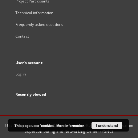
Project Participants
Technical information
Frequently asked questions
Contact
User's account
Log in
Recently viewed
This service runs on
DInGO dLibra 6.3.21
software created by
I understand
Poznan
This page uses 'cookies'.
More information
Supercomputing and Networking Center (PSNC)