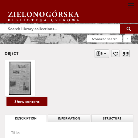
Advanced search
?
OBJECT
Show content
DESCRIPTION
INFORMATION
STRUCTURE
Title: