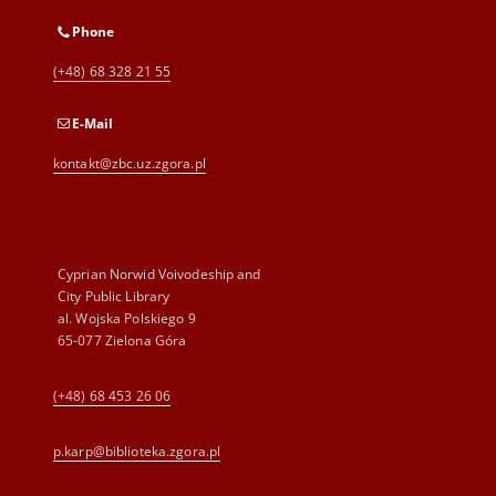
Phone
(+48) 68 328 21 55
E-Mail
kontakt@zbc.uz.zgora.pl
Cyprian Norwid Voivodeship and
City Public Library
al. Wojska Polskiego 9
65-077 Zielona Góra
(+48) 68 453 26 06
p.karp@biblioteka.zgora.pl