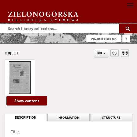
Advanced search
?
OBJECT
Show content
DESCRIPTION
INFORMATION
STRUCTURE
Title: