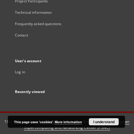
Project Participants
Technical information
Frequently asked questions
Contact
User's account
Log in
Recently viewed
This service runs on
DInGO dLibra 6.3.21
software created by
I understand
Poznan
This page uses 'cookies'.
More information
Supercomputing and Networking Center (PSNC)