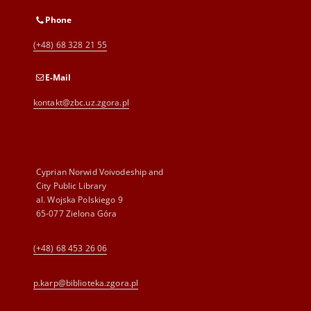
Phone
(+48) 68 328 21 55
E-Mail
kontakt@zbc.uz.zgora.pl
Cyprian Norwid Voivodeship and
City Public Library
al. Wojska Polskiego 9
65-077 Zielona Góra
(+48) 68 453 26 06
p.karp@biblioteka.zgora.pl