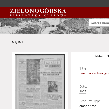
OBJECT
DESCRIPT
Title:
Gazeta Zielonogór
Date:
1963
Resource Type:
czasopisma