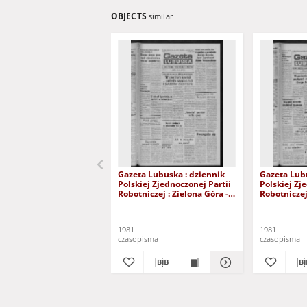
OBJECTS
similar
Gazeta Lubuska : dziennik
Gazeta Lubu
Polskiej Zjednoczonej Partii
Polskiej Zj
Robotniczej : Zielona Góra -
Robotniczej 
Gorzów R. XXIX Nr 241 (3
Gorzów R. X
grudnia 1981). - Wyd. A
listopada 1
1981
1981
czasopisma
czasopisma