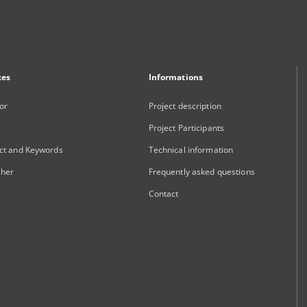
xes
Informations
or
Project description
Project Participants
ct and Keywords
Technical information
sher
Frequently asked questions
Contact