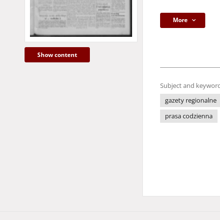
More
Show content
Subject and keyword
gazety regionalne
prasa codzienna