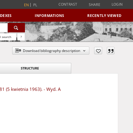
CONTRAST
LOGIN
SHARE
EN
PL
NDEXES
INFORMATIONS
RECENTLY VIEWED
 search
?
Download bibliography description
STRUCTURE
81 (5 kwietnia 1963). - Wyd. A