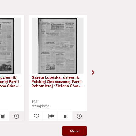
 dziennik
Gazeta Lubuska : dziennik
Gazeta Lubuska : dzie
onej Partii
Polskiej Zjednoczonej Partii
Polskiej Zjednoczonej P
lona Góra -
Robotniczej : Zielona Góra -
Robotniczej : Zielona G
r 226 (12
Gorzów R. XXIX Nr 221 (5
Gorzów R. XXIX Nr 216 
- Wyd. A
listopada 1981). - Wyd. A
października 1981). - W
1981
1981
czasopisma
czasopisma
More