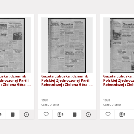
ska : dziennik
Gazeta Lubuska : dziennik
Gazeta Lubuska :
ednoczonej Partii
Polskiej Zjednoczonej Partii
Polskiej Zjednocz
: Zielona Góra -
Robotniczej : Zielona Góra -
Robotniczej : Zie
XIX Nr 236 (26
Gorzów R. XXIX Nr 231 (19
Gorzów R. XXIX N
981). - Wyd. A
listopada 1981). - Wyd. A
listopada 1981). 
1981
1981
czasopisma
czasopisma