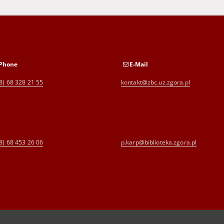
Phone
E-Mail
8) 68 328 21 55
kontakt@zbc.uz.zgora.pl
8) 68 453 26 06
p.karp@biblioteka.zgora.pl