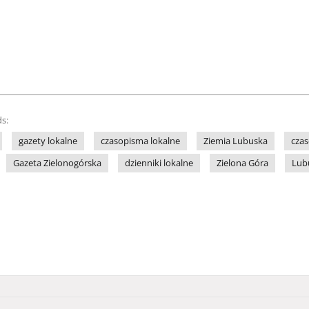
s:
gazety lokalne
czasopisma lokalne
Ziemia Lubuska
czas
Gazeta Zielonogórska
dzienniki lokalne
Zielona Góra
Lub