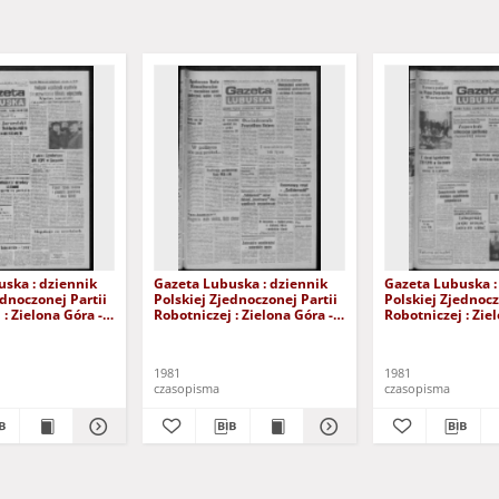
ska : dziennik
Gazeta Lubuska : dziennik
Gazeta Lubuska :
ednoczonej Partii
Polskiej Zjednoczonej Partii
Polskiej Zjednocz
: Zielona Góra -
Robotniczej : Zielona Góra -
Robotniczej : Zie
XIX Nr 236 (26
Gorzów R. XXIX Nr 231 (19
Gorzów R. XXIX N
981). - Wyd. A
listopada 1981). - Wyd. A
listopada 1981). 
1981
1981
czasopisma
czasopisma