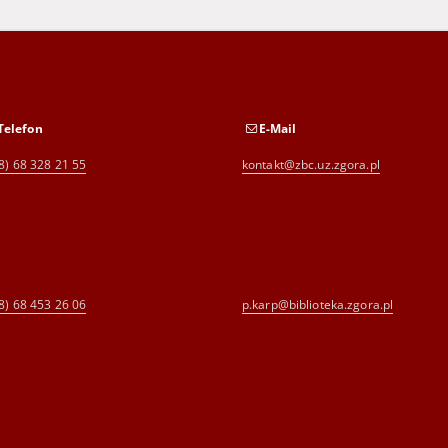
Telefon
E-Mail
8) 68 328 21 55
kontakt@zbc.uz.zgora.pl
8) 68 453 26 06
p.karp@biblioteka.zgora.pl