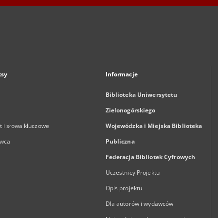
ksy
Informacje
Biblioteka Uniwersytetu
Zielonogórskiego
 i słowa kluczowe
Wojewódzka i Miejska Biblioteka
wca
Publiczna
Federacja Bibliotek Cyfrowych
Uczestnicy Projektu
Opis projektu
Dla autorów i wydawców