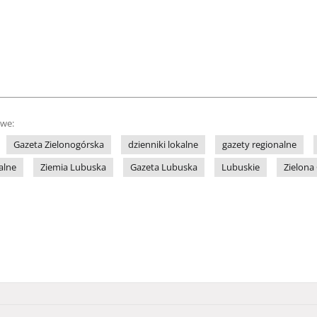
owe:
Gazeta Zielonogórska
dzienniki lokalne
gazety regionalne
alne
Ziemia Lubuska
Gazeta Lubuska
Lubuskie
Zielona