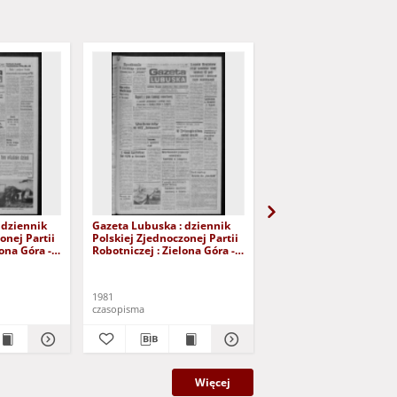
 dziennik
Gazeta Lubuska : dziennik
Gazeta Lubuska : dzie
onej Partii
Polskiej Zjednoczonej Partii
Polskiej Zjednoczonej P
lona Góra -
Robotniczej : Zielona Góra -
Robotniczej : Zielona G
r 226 (12
Gorzów R. XXIX Nr 221 (5
Gorzów R. XXIX Nr 216 
- Wyd. A
listopada 1981). - Wyd. A
października 1981). - W
1981
1981
czasopisma
czasopisma
Więcej