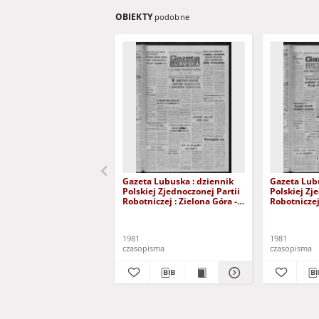
OBIEKTY
podobne
Gazeta Lubuska : dziennik
Gazeta Lubu
Polskiej Zjednoczonej Partii
Polskiej Zj
Robotniczej : Zielona Góra -
Robotniczej 
Gorzów R. XXIX Nr 241 (3
Gorzów R. X
grudnia 1981). - Wyd. A
listopada 1
1981
1981
czasopisma
czasopisma