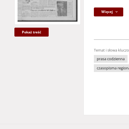
Więcej
Pokaż treść
Temat i słowa klucz
prasa codzienna
czasopisma region