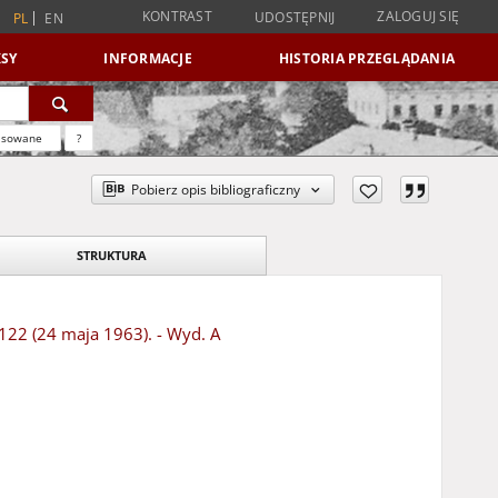
KONTRAST
ZALOGUJ SIĘ
UDOSTĘPNIJ
PL
EN
SY
INFORMACJE
HISTORIA PRZEGLĄDANIA
nsowane
?
Pobierz opis bibliograficzny
STRUKTURA
 122 (24 maja 1963). - Wyd. A