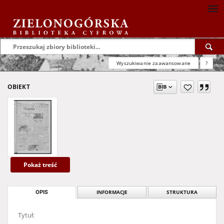
Wyszukiwanie zaawansowane
?
OBIEKT
Pokaż treść
OPIS
INFORMACJE
STRUKTURA
Tytuł: