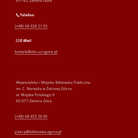
65-762 Zielona Góra
Telefon
(+48) 68 328 21 55
E-Mail
kontakt@zbc.uz.zgora.pl
Wojewódzka i Miejska Biblioteka Publiczna
im. C. Norwida w Zielonej Górze
al. Wojska Polskiego 9
65-077 Zielona Góra
(+48) 68 453 26 06
p.karp@biblioteka.zgora.pl