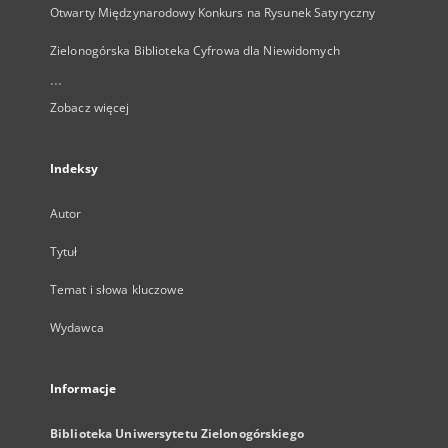
Otwarty Międzynarodowy Konkurs na Rysunek Satyryczny
Zielonogórska Biblioteka Cyfrowa dla Niewidomych
...
Zobacz więcej
Indeksy
Autor
Tytuł
Temat i słowa kluczowe
Wydawca
Informacje
Biblioteka Uniwersytetu Zielonogórskiego