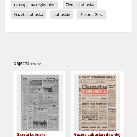
czasopisma regionalne
Ziemia Lubuska
Gazeta Lubuska
Lubuskie
Zielona Góra
OBJECTS
similar
Gazeta Lubuska :
Gazeta Lubuska : dawniej
Gaz