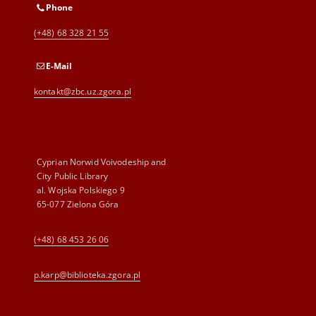
Phone
(+48) 68 328 21 55
E-Mail
kontakt@zbc.uz.zgora.pl
Cyprian Norwid Voivodeship and
City Public Library
al. Wojska Polskiego 9
65-077 Zielona Góra
(+48) 68 453 26 06
p.karp@biblioteka.zgora.pl