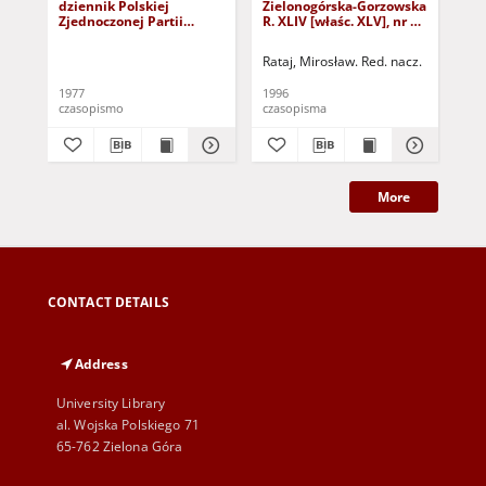
dziennik Polskiej
Zielonogórska-Gorzowska
Zi
Zjednoczonej Partii
R. XLIV [właśc. XLV], nr 52
R. 
Robotniczej : Zielona
(1 marca 1996). - Wyd. 1
(23
Góra - Gorzów R. XXVI Nr
Rataj, Mirosław. Red. nacz.
Rat
43 (23 lutego 1977). -
Wyd. A
1977
1996
199
czasopismo
czasopisma
cza
More
CONTACT DETAILS
Address
University Library
al. Wojska Polskiego 71
65-762 Zielona Góra