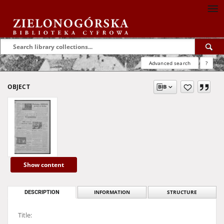
Advanced search
?
OBJECT
Show content
DESCRIPTION
INFORMATION
STRUCTURE
Title: