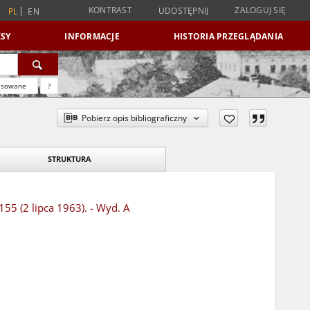
KONTRAST
ZALOGUJ SIĘ
UDOSTĘPNIJ
PL
EN
SY
INFORMACJE
HISTORIA PRZEGLĄDANIA
nsowane
?
Pobierz opis bibliograficzny
STRUKTURA
155 (2 lipca 1963). - Wyd. A