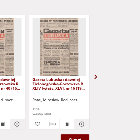
 dawniej
Gazeta Lubuska : dawniej
Gazeta Lubuska : dawn
rzowska R.
Zielonogórska-Gorzowska R.
Zielonogórska-Gorzows
 nr 40 (16
XLIV [właśc. XLV], nr 16 (19
XLI [właśc. XLII], nr 281
yd. 1
stycznia 1996). - Wyd. 1
grudnia 1993). - Wyd 1
ed. nacz.
Rataj, Mirosław. Red. nacz.
Rataj, Mirosław. Red. nac
1996
1993
czasopisma
czasopisma
Więcej