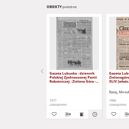
OBIEKTY
podobne
Gazeta Lubuska : dziennik
Gazeta Lub
Polskiej Zjednoczonej Partii
Zielonogór
Robotniczej : Zielona Góra -
XLIV [właśc.
Gorzów R. XXVI Nr 43 (23
marca 1996)
lutego 1977). - Wyd. A
Rataj, Miros
1977
1996
czasopismo
czasopisma