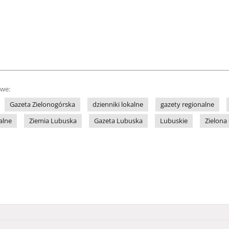
owe:
Gazeta Zielonogórska
dzienniki lokalne
gazety regionalne
alne
Ziemia Lubuska
Gazeta Lubuska
Lubuskie
Zielona