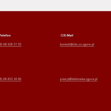
Telefon
E-Mail
8) 68 328 21 55
kontakt@zbc.uz.zgora.pl
8) 68 453 26 06
p.karp@biblioteka.zgora.pl