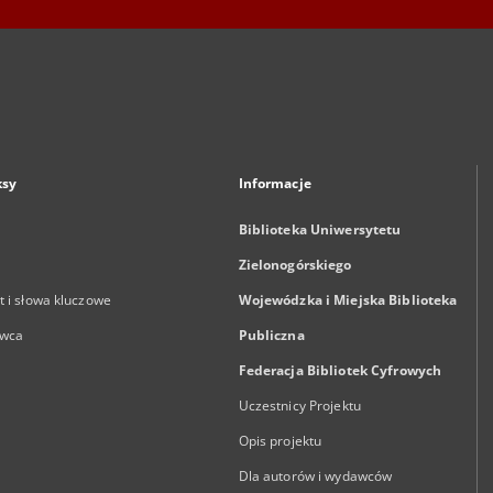
ksy
Informacje
Biblioteka Uniwersytetu
Zielonogórskiego
 i słowa kluczowe
Wojewódzka i Miejska Biblioteka
wca
Publiczna
Federacja Bibliotek Cyfrowych
Uczestnicy Projektu
Opis projektu
Dla autorów i wydawców