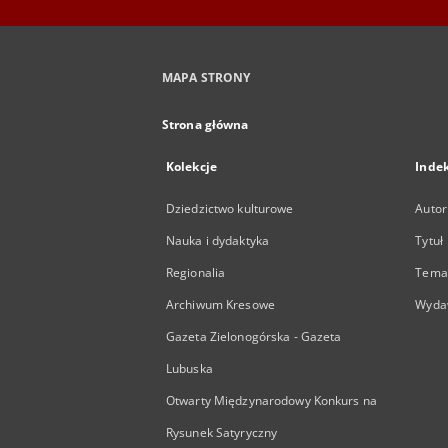
MAPA STRONY
Strona główna
Kolekcje
Inde
Dziedzictwo kulturowe
Autor
Nauka i dydaktyka
Tytuł
Regionalia
Temat
Archiwum Kresowe
Wyda
Gazeta Zielonogórska - Gazeta
Lubuska
Otwarty Międzynarodowy Konkurs na
Rysunek Satyryczny