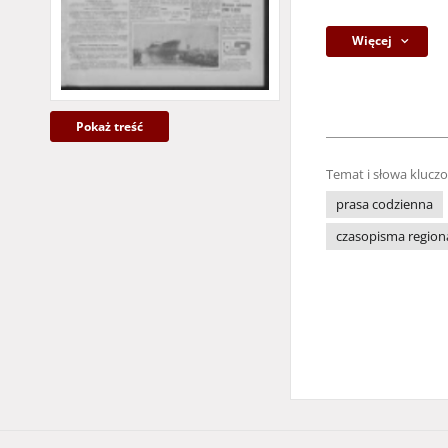
Więcej
Pokaż treść
Temat i słowa klucz
prasa codzienna
czasopisma region