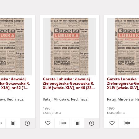
uska : dawniej
Gazeta Lubuska : dawniej
Gazeta Lubuska :
ska-Gorzowska R.
Zielonogórska-Gorzowska R.
Zielonogórska-Go
 XLV], nr 52 (1
XLIV [właśc. XLV], nr 46 (23
XLIV [właśc. XLV],
. - Wyd. 1
lutego 1996). - Wyd. 1
lutego 1996). - W
ław. Red. nacz.
Rataj, Mirosław. Red. nacz.
Rataj, Mirosław. R
1996
1996
czasopisma
czasopisma