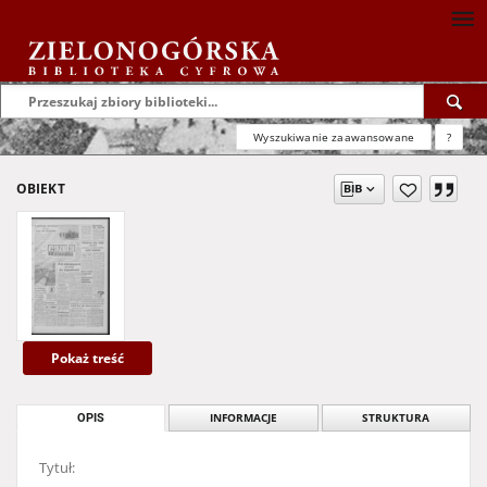
Wyszukiwanie zaawansowane
?
OBIEKT
Pokaż treść
OPIS
INFORMACJE
STRUKTURA
Tytuł: