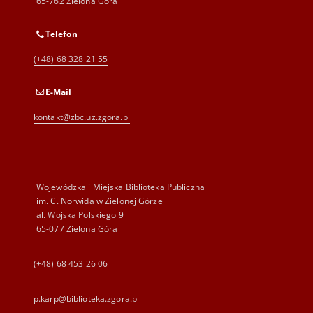
65-762 Zielona Góra
Telefon
(+48) 68 328 21 55
E-Mail
kontakt@zbc.uz.zgora.pl
Wojewódzka i Miejska Biblioteka Publiczna
im. C. Norwida w Zielonej Górze
al. Wojska Polskiego 9
65-077 Zielona Góra
(+48) 68 453 26 06
p.karp@biblioteka.zgora.pl