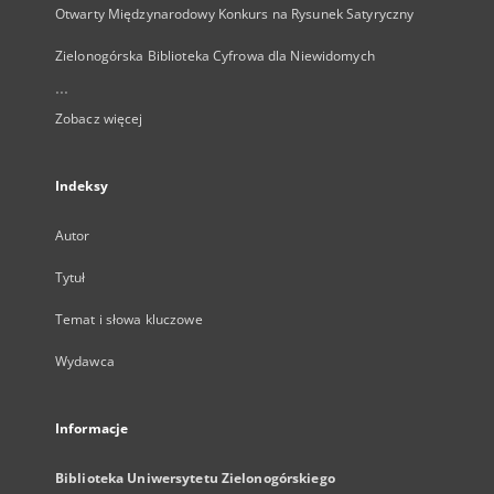
Otwarty Międzynarodowy Konkurs na Rysunek Satyryczny
Zielonogórska Biblioteka Cyfrowa dla Niewidomych
...
Zobacz więcej
Indeksy
Autor
Tytuł
Temat i słowa kluczowe
Wydawca
Informacje
Biblioteka Uniwersytetu Zielonogórskiego