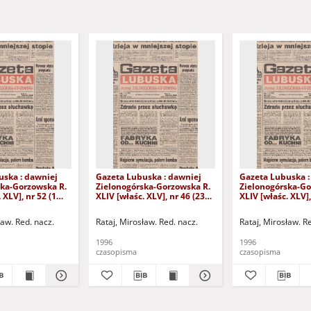
uska : dawniej
Gazeta Lubuska : dawniej
Gazeta Lubuska :
ska-Gorzowska R.
Zielonogórska-Gorzowska R.
Zielonogórska-Go
 XLV], nr 52 (1
XLIV [właśc. XLV], nr 46 (23
XLIV [właśc. XLV],
. - Wyd. 1
lutego 1996). - Wyd. 1
lutego 1996). - W
ław. Red. nacz.
Rataj, Mirosław. Red. nacz.
Rataj, Mirosław. R
1996
1996
czasopisma
czasopisma