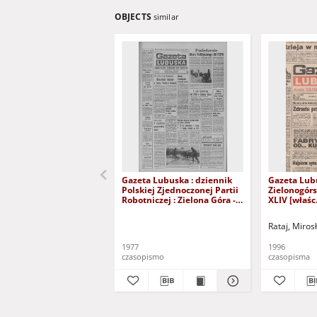
OBJECTS
similar
Gazeta Lubuska : dziennik
Gazeta Lub
Polskiej Zjednoczonej Partii
Zielonogór
Robotniczej : Zielona Góra -
XLIV [właśc.
Gorzów R. XXVI Nr 43 (23
marca 1996)
lutego 1977). - Wyd. A
Rataj, Miros
1977
1996
czasopismo
czasopisma