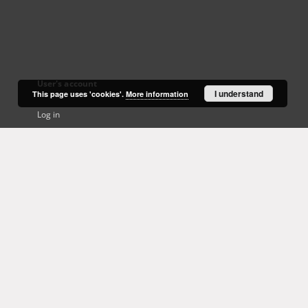
User's account
I understand
This page uses 'cookies'.
More information
Log in
Recently viewed