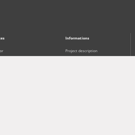
xes
Informations
or
Project description
Project Participants
ct and Keywords
Technical information
sher
Frequently asked questions
Contact