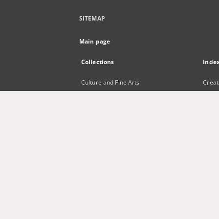
SITEMAP
Main page
Collections
Inde
Culture and Fine Arts
Creat
Science and Teaching
Title
Regional Materials
Subje
Border Archive
Publi
Gazeta Zielonogórska - Gazeta
Lubuska
International Open Cartoon Contest
Digital Library Zielona Gora for the
Blind