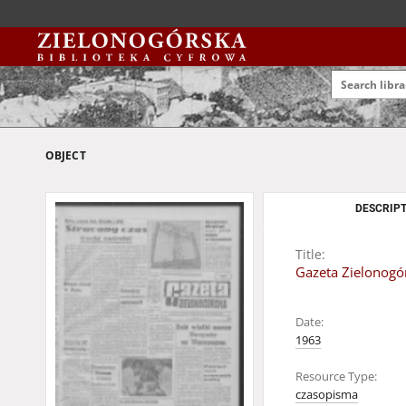
OBJECT
DESCRIPT
Title:
Gazeta Zielonogór
Date:
1963
Resource Type:
czasopisma