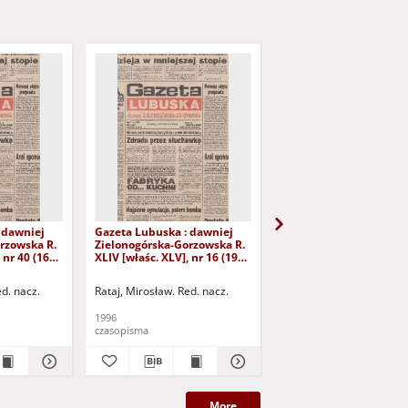
 dawniej
Gazeta Lubuska : dawniej
Gazeta Lubuska : dawn
rzowska R.
Zielonogórska-Gorzowska R.
Zielonogórska-Gorzows
 nr 40 (16
XLIV [właśc. XLV], nr 16 (19
XLI [właśc. XLII], nr 281
yd. 1
stycznia 1996). - Wyd. 1
grudnia 1993). - Wyd 1
ed. nacz.
Rataj, Mirosław. Red. nacz.
Rataj, Mirosław. Red. nac
1996
1993
czasopisma
czasopisma
More