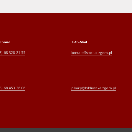
Phone
E-Mail
8) 68 328 21 55
kontakt@zbc.uz.zgora.pl
8) 68 453 26 06
p.karp@biblioteka.zgora.pl