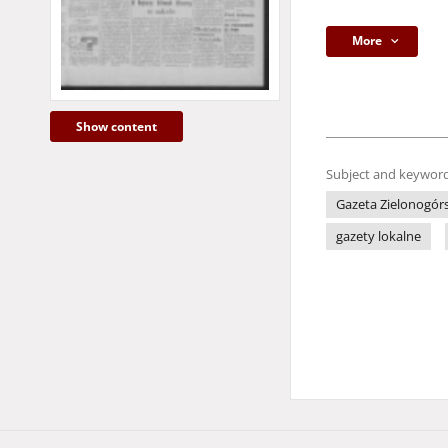
More
Show content
Subject and keyword
Gazeta Zielonogór
gazety lokalne