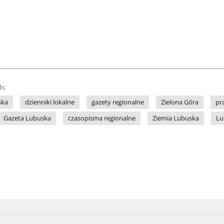
s:
ska
dzienniki lokalne
gazety regionalne
Zielona Góra
pr
Gazeta Lubuska
czasopisma regionalne
Ziemia Lubuska
Lu