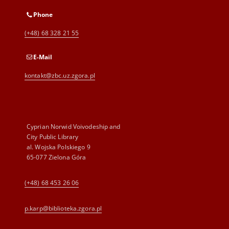
Phone
(+48) 68 328 21 55
E-Mail
kontakt@zbc.uz.zgora.pl
Cyprian Norwid Voivodeship and
City Public Library
al. Wojska Polskiego 9
65-077 Zielona Góra
(+48) 68 453 26 06
p.karp@biblioteka.zgora.pl