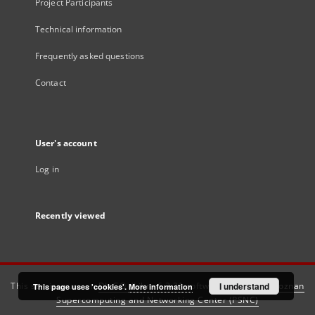
Project Participants
Technical information
Frequently asked questions
Contact
User's account
Log in
Recently viewed
This service runs on
DInGO dLibra 6.3.21
software created by
I understand
Poznan
This page uses 'cookies'.
More information
Supercomputing and Networking Center (PSNC)