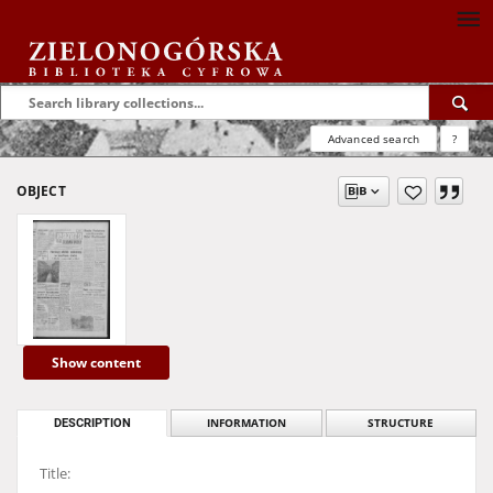
Advanced search
?
OBJECT
Show content
DESCRIPTION
INFORMATION
STRUCTURE
Title: