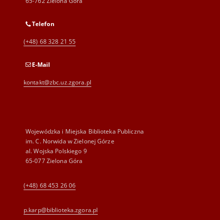
65-762 Zielona Góra
Telefon
(+48) 68 328 21 55
E-Mail
kontakt@zbc.uz.zgora.pl
Wojewódzka i Miejska Biblioteka Publiczna
im. C. Norwida w Zielonej Górze
al. Wojska Polskiego 9
65-077 Zielona Góra
(+48) 68 453 26 06
p.karp@biblioteka.zgora.pl