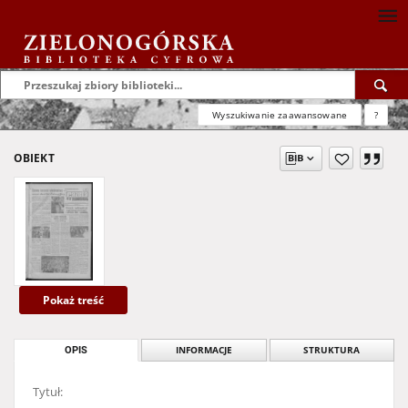
Wyszukiwanie zaawansowane
?
OBIEKT
Pokaż treść
OPIS
INFORMACJE
STRUKTURA
Tytuł: