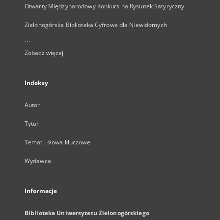
Otwarty Międzynarodowy Konkurs na Rysunek Satyryczny
Zielonogórska Biblioteka Cyfrowa dla Niewidomych
...
Zobacz więcej
Indeksy
Autor
Tytuł
Temat i słowa kluczowe
Wydawca
Informacje
Biblioteka Uniwersytetu Zielonogórskiego