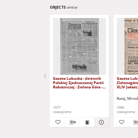
OBJECTS
similar
Gazeta Lubuska : dziennik
Gazeta Lub
Polskiej Zjednoczonej Partii
Zielonogór
Robotniczej : Zielona Góra -
XLIV [właśc.
Gorzów R. XXVI Nr 43 (23
marca 1996)
lutego 1977). - Wyd. A
Rataj, Miros
1977
1996
czasopismo
czasopisma