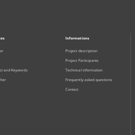
xes
Informations
or
Project description
Project Participants
ct and Keywords
Technical information
sher
Frequently asked questions
Contact