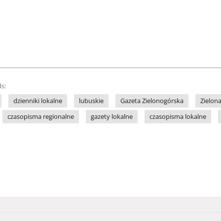
s:
dzienniki lokalne
lubuskie
Gazeta Zielonogórska
Zielon
czasopisma regionalne
gazety lokalne
czasopisma lokalne