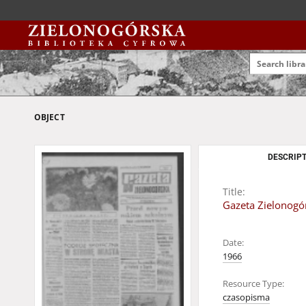
OBJECT
DESCRIPT
Title:
Gazeta Zielonogór
Date:
1966
Resource Type:
czasopisma