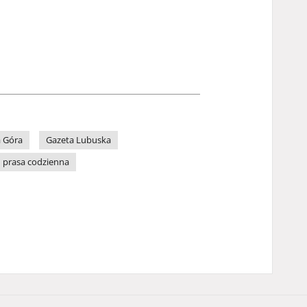
a Góra
Gazeta Lubuska
prasa codzienna