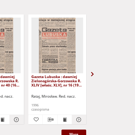
 dawniej
Gazeta Lubuska : dawniej
Gazeta Lubuska : dawn
rzowska R.
Zielonogórska-Gorzowska R.
Zielonogórska-Gorzows
 nr 40 (16
XLIV [właśc. XLV], nr 16 (19
XLI [właśc. XLII], nr 281
yd. 1
stycznia 1996). - Wyd. 1
grudnia 1993). - Wyd 1
ed. nacz.
Rataj, Mirosław. Red. nacz.
Rataj, Mirosław. Red. nac
1996
1993
czasopisma
czasopisma
More