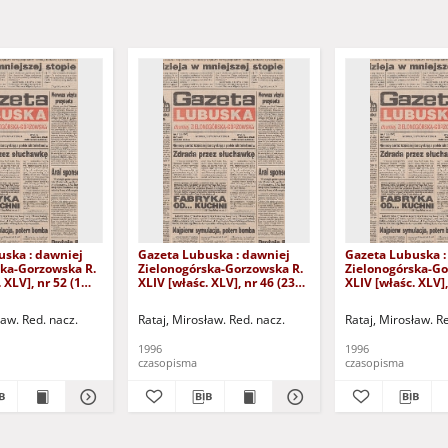
uska : dawniej
Gazeta Lubuska : dawniej
Gazeta Lubuska :
ska-Gorzowska R.
Zielonogórska-Gorzowska R.
Zielonogórska-Go
 XLV], nr 52 (1
XLIV [właśc. XLV], nr 46 (23
XLIV [właśc. XLV],
. - Wyd. 1
lutego 1996). - Wyd. 1
lutego 1996). - W
ław. Red. nacz.
Rataj, Mirosław. Red. nacz.
Rataj, Mirosław. R
1996
1996
czasopisma
czasopisma