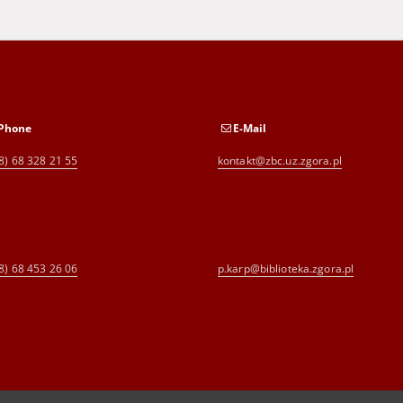
Phone
E-Mail
8) 68 328 21 55
kontakt@zbc.uz.zgora.pl
8) 68 453 26 06
p.karp@biblioteka.zgora.pl