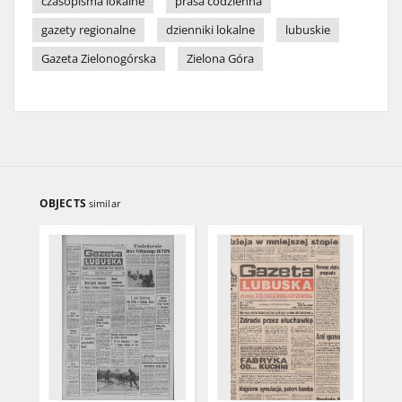
czasopisma lokalne
prasa codzienna
gazety regionalne
dzienniki lokalne
lubuskie
Gazeta Zielonogórska
Zielona Góra
OBJECTS
similar