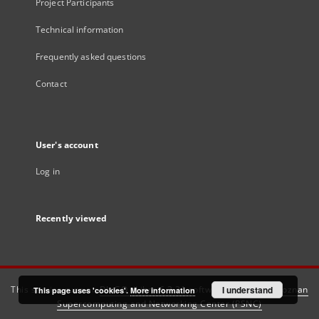
Project Participants
Technical information
Frequently asked questions
Contact
User's account
Log in
Recently viewed
This service runs on
DInGO dLibra 6.3.21
software created by
I understand
Poznan
This page uses 'cookies'.
More information
Supercomputing and Networking Center (PSNC)