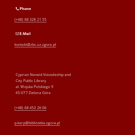
Phone
(+48) 68 328 21 55
E-Mail
kontakt@zbc.uz.zgora.pl
Cyprian Norwid Voivodeship and
City Public Library
al. Wojska Polskiego 9
65-077 Zielona Góra
(+48) 68 453 26 06
p.karp@biblioteka.zgora.pl