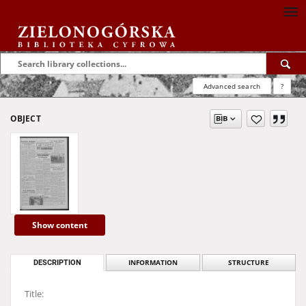
Advanced search
?
OBJECT
Show content
DESCRIPTION
INFORMATION
STRUCTURE
Title: