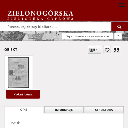
Wyszukiwanie zaawansowane
?
OBIEKT
Pokaż treść
OPIS
INFORMACJE
STRUKTURA
Tytuł: