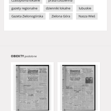
czasopisma lokalne
prasa codzienna
gazety regionalne
dzienniki lokalne
lubuskie
Gazeta Zielonogórska
Zielona Góra
Nasza Wieś
OBIEKTY
podobne