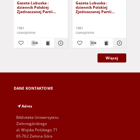
Gazeta Lubuska :
Gazeta Lubuska :
Gaz
dziennik Polskiej
dziennik Polskiej
dzi
Zjednoczonej Partii
Zjednoczonej Partii
Zje
Robotniczej : Zielona
Robotniczej : Zielona
Rob
Góra - Gorzów R. XXIX Nr
Góra - Gorzów R. XXIX Nr
Gór
241 (3 grudnia 1981). -
236 (26 listopada 1981). -
231
1981
1981
198
Wyd. A
Wyd. A
Wy
czasopisma
czasopisma
cza
Więcej
DANE KONTAKTOWE
Adres
Biblioteka Uniwersytetu
Zielonogórskiego
al. Wojska Polskiego 71
65-762 Zielona Góra