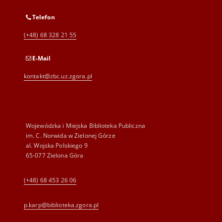
Telefon
(+48) 68 328 21 55
E-Mail
kontakt@zbc.uz.zgora.pl
Wojewódzka i Miejska Biblioteka Publiczna
im. C. Norwida w Zielonej Górze
al. Wojska Polskiego 9
65-077 Zielona Góra
(+48) 68 453 26 06
p.karp@biblioteka.zgora.pl