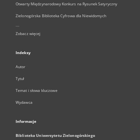
Otwarty Międzynarodowy Konkurs na Rysunek Satyryczny
Zielonogórska Biblioteka Cyfrowa dla Niewidomych
...
Zobacz więcej
Indeksy
Autor
Tytuł
Temat i słowa kluczowe
Wydawca
Informacje
Biblioteka Uniwersytetu Zielonogórskiego