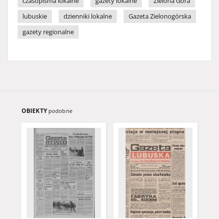
czasopisma lokalne
gazety lokalne
Zielona Góra
lubuskie
dzienniki lokalne
Gazeta Zielonogórska
gazety regionalne
OBIEKTY
podobne