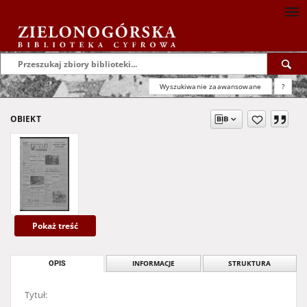
Wyszukiwanie zaawansowane
?
OBIEKT
Pokaż treść
OPIS
INFORMACJE
STRUKTURA
Tytuł: