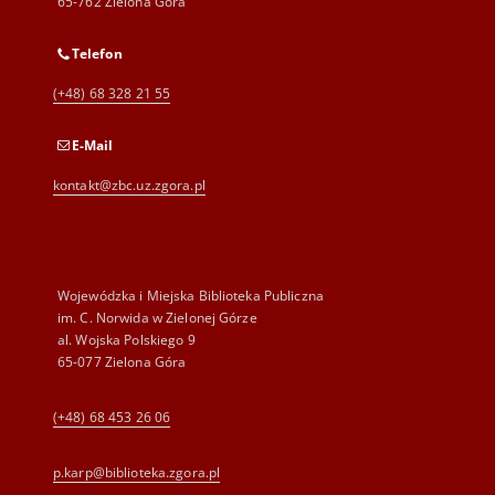
65-762 Zielona Góra
Telefon
(+48) 68 328 21 55
E-Mail
kontakt@zbc.uz.zgora.pl
Wojewódzka i Miejska Biblioteka Publiczna
im. C. Norwida w Zielonej Górze
al. Wojska Polskiego 9
65-077 Zielona Góra
(+48) 68 453 26 06
p.karp@biblioteka.zgora.pl