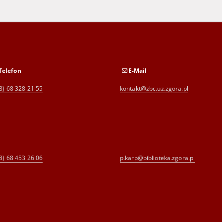
Telefon
E-Mail
8) 68 328 21 55
kontakt@zbc.uz.zgora.pl
8) 68 453 26 06
p.karp@biblioteka.zgora.pl