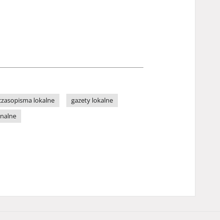
czasopisma lokalne
gazety lokalne
onalne