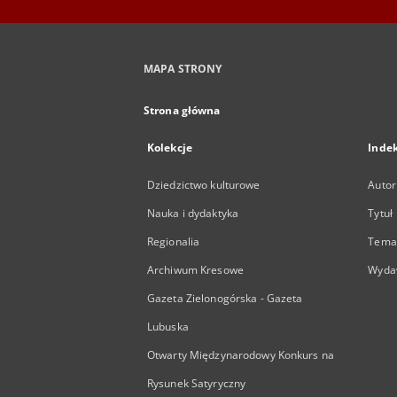
MAPA STRONY
Strona główna
Kolekcje
Inde
Dziedzictwo kulturowe
Autor
Nauka i dydaktyka
Tytuł
Regionalia
Temat
Archiwum Kresowe
Wyda
Gazeta Zielonogórska - Gazeta
Lubuska
Otwarty Międzynarodowy Konkurs na
Rysunek Satyryczny