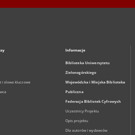
ksy
Informacje
Biblioteka Uniwersytetu
Zielonogórskiego
 i słowa kluczowe
Wojewódzka i Miejska Biblioteka
wca
Publiczna
Federacja Bibliotek Cyfrowych
Uczestnicy Projektu
Opis projektu
Dla autorów i wydawców