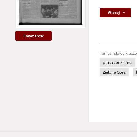
Więcej
Pokaż treść
Temat i słowa klucz
prasa codzienna
Zielona Góra