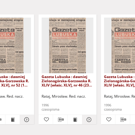
uska : dawniej
Gazeta Lubuska : dawniej
Gazeta Lubuska :
ska-Gorzowska R.
Zielonogórska-Gorzowska R.
Zielonogórska-Go
 XLV], nr 52 (1
XLIV [właśc. XLV], nr 46 (23
XLIV [właśc. XLV],
. - Wyd. 1
lutego 1996). - Wyd. 1
lutego 1996). - W
ław. Red. nacz.
Rataj, Mirosław. Red. nacz.
Rataj, Mirosław. R
1996
1996
czasopisma
czasopisma