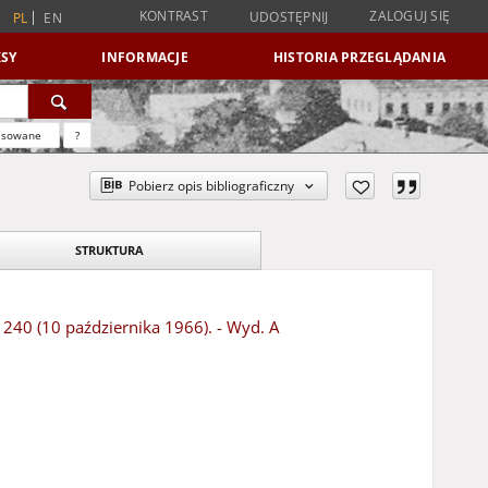
KONTRAST
ZALOGUJ SIĘ
UDOSTĘPNIJ
PL
EN
SY
INFORMACJE
HISTORIA PRZEGLĄDANIA
nsowane
?
Pobierz opis bibliograficzny
STRUKTURA
 240 (10 października 1966). - Wyd. A