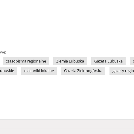
owe:
czasopisma regionalne
Ziemia Lubuska
Gazeta Lubuska
lubuskie
dzienniki lokalne
Gazeta Zielonogórska
gazety regi