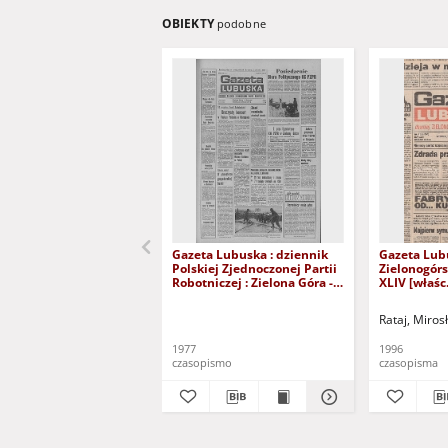
OBIEKTY
podobne
Gazeta Lubuska : dziennik
Gazeta Lub
Polskiej Zjednoczonej Partii
Zielonogór
Robotniczej : Zielona Góra -
XLIV [właśc.
Gorzów R. XXVI Nr 43 (23
marca 1996)
lutego 1977). - Wyd. A
Rataj, Miros
1977
1996
czasopismo
czasopisma